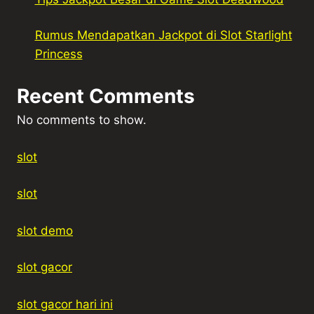
Rumus Mendapatkan Jackpot di Slot Starlight
Princess
Recent Comments
No comments to show.
slot
slot
slot demo
slot gacor
slot gacor hari ini