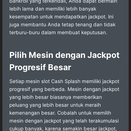
bankroll yang terkendali, Anda dapat bermain
lebih lama dan memiliki lebih banyak
kesempatan untuk mendapatkan jackpot. Ini
juga membantu Anda tetap tenang dan tidak
terburu-buru dalam membuat keputusan.
Pilih Mesin dengan Jackpot
Progresif Besar
Setiap mesin slot Cash Splash memiliki jackpot
progresif yang berbeda. Mesin dengan jackpot
yang lebih besar biasanya memberikan
peluang yang lebih besar untuk meraih
kemenangan besar. Cobalah untuk memilih
mesin dengan jackpot yang telah terakumulasi
cukup banyak, karena semakin besar jackpot,