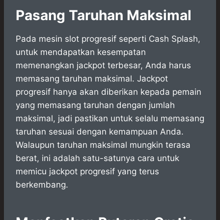
Pasang Taruhan Maksimal
Pada mesin slot progresif seperti Cash Splash,
untuk mendapatkan kesempatan
memenangkan jackpot terbesar, Anda harus
memasang taruhan maksimal. Jackpot
progresif hanya akan diberikan kepada pemain
yang memasang taruhan dengan jumlah
maksimal, jadi pastikan untuk selalu memasang
taruhan sesuai dengan kemampuan Anda.
Walaupun taruhan maksimal mungkin terasa
berat, ini adalah satu-satunya cara untuk
memicu jackpot progresif yang terus
berkembang.