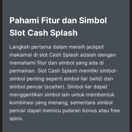
Pahami Fitur dan Simbol
Slot Cash Splash
Langkah pertama dalam meraih jackpot
maksimal di slot Cash Splash adalah dengan
memahami fitur dan simbol yang ada di
permainan. Slot Cash Splash memiliki simbol-
simbol penting seperti simbol liar (wild) dan
simbol pencar (scatter). Simbol liar dapat
menggantikan simbol lain untuk membentuk
kombinasi yang menang, sementara simbol
pencar dapat memicu putaran bonus atau free
spins.