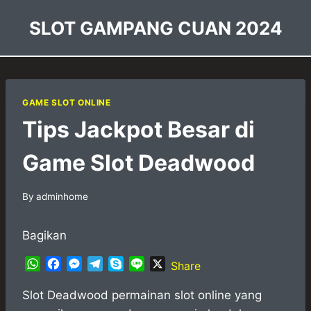
Skip
SLOT GAMPANG CUAN 2024
to
content
GAME SLOT ONLINE
Tips Jackpot Besar di
Game Slot Deadwood
By
adminhome
Bagikan
W
F
M
T
S
L
X
Share
h
a
e
e
k
i
a
c
s
l
y
n
Slot Deadwood permainan slot online yang
t
e
s
e
p
e