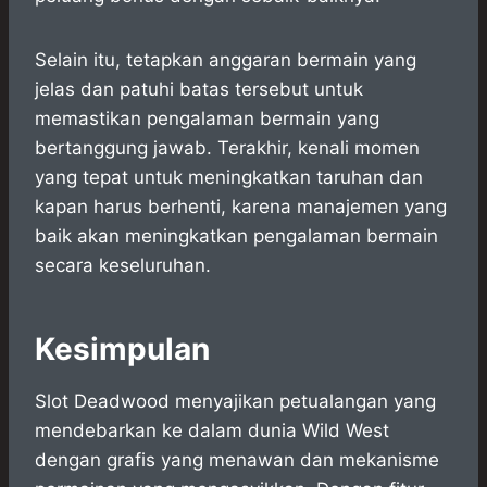
Selain itu, tetapkan anggaran bermain yang
jelas dan patuhi batas tersebut untuk
memastikan pengalaman bermain yang
bertanggung jawab. Terakhir, kenali momen
yang tepat untuk meningkatkan taruhan dan
kapan harus berhenti, karena manajemen yang
baik akan meningkatkan pengalaman bermain
secara keseluruhan.
Kesimpulan
​Slot Deadwood menyajikan petualangan yang
mendebarkan ke dalam dunia Wild West
dengan grafis yang menawan dan mekanisme