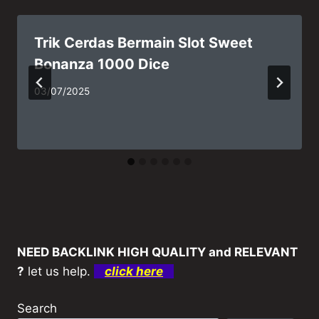
Trik Cerdas Bermain Slot Sweet
Bonanza 1000 Dice
03/07/2025
NEED BACKLINK HIGH QUALITY and RELEVANT
?
let us help.
click here
Search