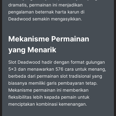
dramatis, permainan ini menjadikan
pengalaman beternak harta karun di
Deadwood semakin mengasyikkan.
Mekanisme Permainan
yang Menarik
Slot Deadwood hadir dengan format gulungan
5×3 dan menawarkan 576 cara untuk menang,
berbeda dari permainan slot tradisional yang
biasanya memiliki garis pembayaran tetap.
Mekanisme permainan ini memberikan
fleksibilitas lebih kepada pemain untuk
menciptakan kombinasi kemenangan.