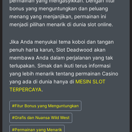
permainan yang mengasyikkan.​ Dengan fitur
bonus yang menguntungkan dan peluang
menang yang menjanjikan, permainan ini
menjadi pilihan menarik di dunia slot online.
Jika Anda menyukai tema koboi dan tangan
penuh harta karun, Slot Deadwood akan
membawa Anda dalam perjalanan yang tak
terlupakan. Simak dan ikuti terus informasi
yang lebih menarik tentang permainan Casino
yang ada di dunia hanya di
MESIN SLOT
TERPERCAYA
.
Post
#
Fitur Bonus yang Menguntungkan
Tags:
#
Grafis dan Nuansa Wild West
#
Permainan yang Menarik