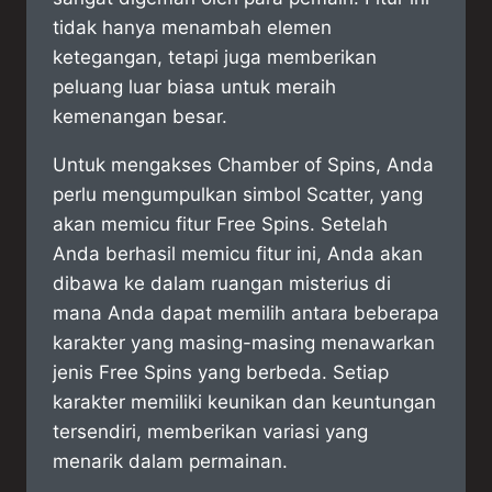
tidak hanya menambah elemen
ketegangan, tetapi juga memberikan
peluang luar biasa untuk meraih
kemenangan besar.
Untuk mengakses Chamber of Spins, Anda
perlu mengumpulkan simbol Scatter, yang
akan memicu fitur Free Spins. Setelah
Anda berhasil memicu fitur ini, Anda akan
dibawa ke dalam ruangan misterius di
mana Anda dapat memilih antara beberapa
karakter yang masing-masing menawarkan
jenis Free Spins yang berbeda. Setiap
karakter memiliki keunikan dan keuntungan
tersendiri, memberikan variasi yang
menarik dalam permainan.