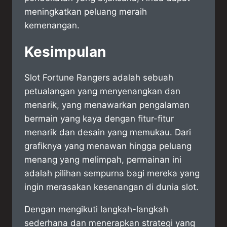
meningkatkan peluang meraih
kemenangan.
Kesimpulan
​Slot Fortune Rangers adalah sebuah
petualangan yang menyenangkan dan
menarik, yang menawarkan pengalaman
bermain yang kaya dengan fitur-fitur
menarik dan desain yang memukau.​ Dari
grafiknya yang menawan hingga peluang
menang yang melimpah, permainan ini
adalah pilihan sempurna bagi mereka yang
ingin merasakan kesenangan di dunia slot.
Dengan mengikuti langkah-langkah
sederhana dan menerapkan strategi yang