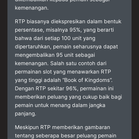
kemenangan.
RTP biasanya diekspresikan dalam bentuk
persentase, misalnya 95%, yang berarti
bahwa dari setiap 100 unit yang
dipertaruhkan, pemain seharusnya dapat
mengembalikan 95 unit sebagai
kemenangan. Salah satu contoh dari
permainan slot yang menawarkan RTP
yang tinggi adalah “Book of Kingdoms”.
Dengan RTP sekitar 96%, permainan ini
memberikan peluang yang cukup baik bagi
pemain untuk menang dalam jangka
panjang.
Meskipun RTP memberikan gambaran
tentang seberapa besar peluang pemain