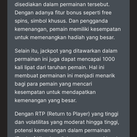
disediakan dalam permainan tersebut.
Dengan adanya fitur bonus seperti free
spins, simbol khusus. Dan pengganda
kemenangan, pemain memiliki kesempatan
untuk memenangkan hadiah yang besar.
Selain itu, jackpot yang ditawarkan dalam
permainan ini juga dapat mencapai 1000
kali lipat dari taruhan pemain. Hal ini
membuat permainan ini menjadi menarik
bagi para pemain yang mencari
kesempatan untuk mendapatkan
kemenangan yang besar.
Dengan RTP (Return to Player) yang tinggi
dan volatilitas yang moderat hingga tinggi,
potensi kemenangan dalam permainan