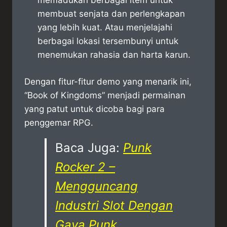
memadukan berbagai item untuk
membuat senjata dan perlengkapan
yang lebih kuat. Atau menjelajahi
berbagai lokasi tersembunyi untuk
menemukan rahasia dan harta karun.
Dengan fitur-fitur demo yang menarik ini,
“Book of Kingdoms” menjadi permainan
yang patut untuk dicoba bagi para
penggemar RPG.
Baca Juga:
Punk
Rocker 2 –
Mengguncang
Industri Slot Dengan
Gaya Punk