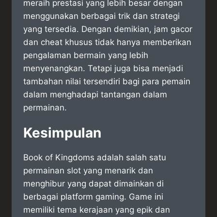
meraih prestasi yang lebih besar dengan
menggunakan berbagai trik dan strategi
yang tersedia. Dengan demikian, jam gacor
dan cheat khusus tidak hanya memberikan
pengalaman bermain yang lebih
menyenangkan. Tetapi juga bisa menjadi
tambahan nilai tersendiri bagi para pemain
dalam menghadapi tantangan dalam
permainan.
Kesimpulan
Book of Kingdoms adalah salah satu
permainan slot yang menarik dan
menghibur yang dapat dimainkan di
berbagai platform gaming. Game ini
memiliki tema kerajaan yang epik dan