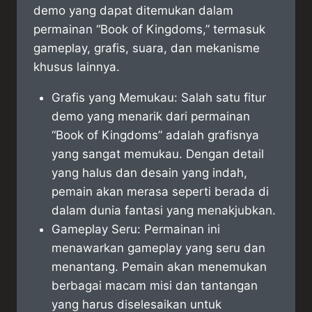
demo yang dapat ditemukan dalam
permainan “Book of Kingdoms,” termasuk
gameplay, grafis, suara, dan mekanisme
khusus lainnya.
Grafis yang Memukau: Salah satu fitur
demo yang menarik dari permainan
“Book of Kingdoms” adalah grafisnya
yang sangat memukau. Dengan detail
yang halus dan desain yang indah,
pemain akan merasa seperti berada di
dalam dunia fantasi yang menakjubkan.
Gameplay Seru: Permainan ini
menawarkan gameplay yang seru dan
menantang. Pemain akan menemukan
berbagai macam misi dan tantangan
yang harus diselesaikan untuk