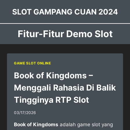
Skip
SLOT GAMPANG CUAN 2024
to
content
Fitur-Fitur Demo Slot
GAME SLOT ONLINE
Book of Kingdoms –
Menggali Rahasia Di Balik
Tingginya RTP Slot
03/17/2026
Book of Kingdoms
adalah game slot yang