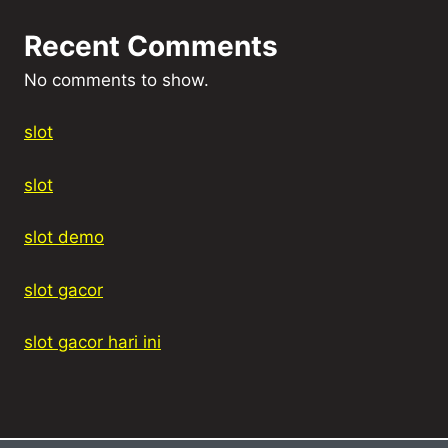
Recent Comments
No comments to show.
slot
slot
slot demo
slot gacor
slot gacor hari ini