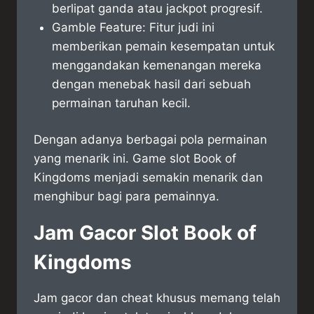
berlipat ganda atau jackpot progresif.
Gamble Feature: Fitur judi ini
memberikan pemain kesempatan untuk
menggandakan kemenangan mereka
dengan menebak hasil dari sebuah
permainan taruhan kecil.
Dengan adanya berbagai pola permainan
yang menarik ini. Game slot Book of
Kingdoms menjadi semakin menarik dan
menghibur bagi para pemainnya.
Jam Gacor Slot Book of
Kingdoms
Jam gacor dan cheat khusus memang telah