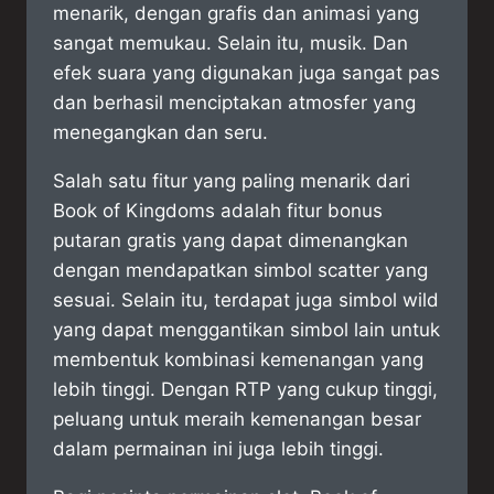
menarik, dengan grafis dan animasi yang
sangat memukau. Selain itu, musik. Dan
efek suara yang digunakan juga sangat pas
dan berhasil menciptakan atmosfer yang
menegangkan dan seru.
Salah satu fitur yang paling menarik dari
Book of Kingdoms adalah fitur bonus
putaran gratis yang dapat dimenangkan
dengan mendapatkan simbol scatter yang
sesuai. Selain itu, terdapat juga simbol wild
yang dapat menggantikan simbol lain untuk
membentuk kombinasi kemenangan yang
lebih tinggi. Dengan RTP yang cukup tinggi,
peluang untuk meraih kemenangan besar
dalam permainan ini juga lebih tinggi.