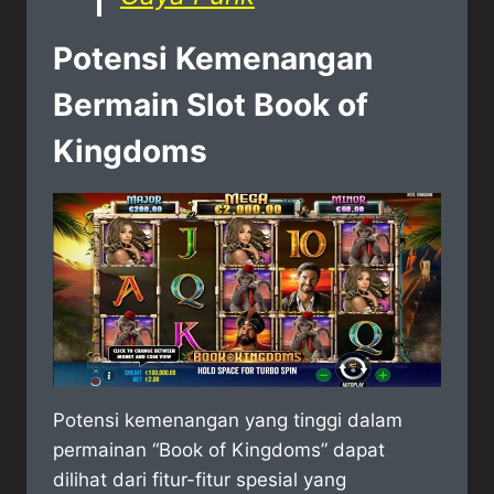
Potensi Kemenangan
Bermain Slot Book of
Kingdoms
Potensi kemenangan yang tinggi dalam
permainan “Book of Kingdoms” dapat
dilihat dari fitur-fitur spesial yang