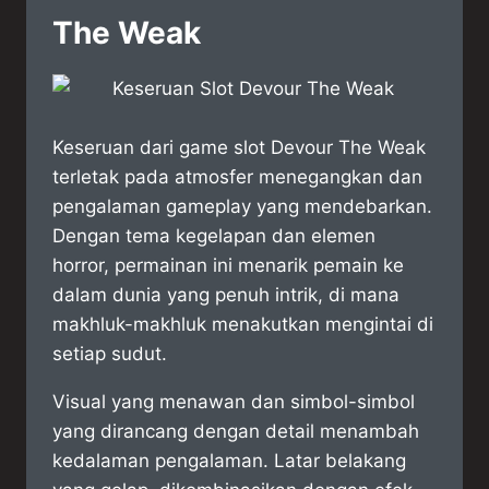
The Weak
Keseruan dari game slot Devour The Weak
terletak pada atmosfer menegangkan dan
pengalaman gameplay yang mendebarkan.
Dengan tema kegelapan dan elemen
horror, permainan ini menarik pemain ke
dalam dunia yang penuh intrik, di mana
makhluk-makhluk menakutkan mengintai di
setiap sudut.
Visual yang menawan dan simbol-simbol
yang dirancang dengan detail menambah
kedalaman pengalaman. Latar belakang