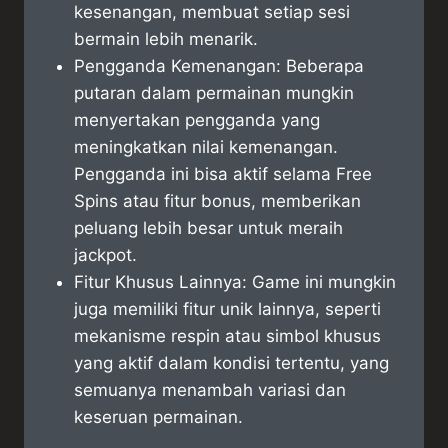
kesenangan, membuat setiap sesi
bermain lebih menarik.
Pengganda Kemenangan: Beberapa
putaran dalam permainan mungkin
menyertakan pengganda yang
meningkatkan nilai kemenangan.
Pengganda ini bisa aktif selama Free
Spins atau fitur bonus, memberikan
peluang lebih besar untuk meraih
jackpot.
Fitur Khusus Lainnya: Game ini mungkin
juga memiliki fitur unik lainnya, seperti
mekanisme respin atau simbol khusus
yang aktif dalam kondisi tertentu, yang
semuanya menambah variasi dan
keseruan permainan.