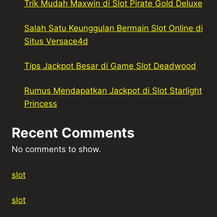
Trik Mudah Maxwin di Slot Pirate Gold Deluxe
Salah Satu Keunggulan Bermain Slot Online di
Situs Versace4d
Tips Jackpot Besar di Game Slot Deadwood
Rumus Mendapatkan Jackpot di Slot Starlight
Princess
Recent Comments
No comments to show.
slot
slot