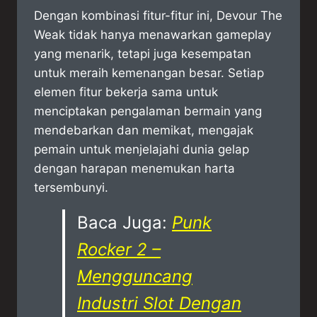
Dengan kombinasi fitur-fitur ini, Devour The
Weak tidak hanya menawarkan gameplay
yang menarik, tetapi juga kesempatan
untuk meraih kemenangan besar. Setiap
elemen fitur bekerja sama untuk
menciptakan pengalaman bermain yang
mendebarkan dan memikat, mengajak
pemain untuk menjelajahi dunia gelap
dengan harapan menemukan harta
tersembunyi.
Baca Juga:
Punk
Rocker 2 –
Mengguncang
Industri Slot Dengan