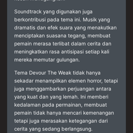
Soundtrack yang digunakan juga
berkontribusi pada tema ini. Musik yang
dramatis dan efek suara yang menakutkan
menciptakan suasana tegang, membuat
pemain merasa terlibat dalam cerita dan
meningkatkan rasa antisipasi setiap kali
mereka memutar gulungan.
Tema Devour The Weak tidak hanya
sekadar menampilkan elemen horror, tetapi
juga menggambarkan perjuangan antara
yang kuat dan yang lemah. Ini memberi
kedalaman pada permainan, membuat
pemain tidak hanya mencari kemenangan
tetapi juga merasakan ketegangan dari
cerita yang sedang berlangsung.