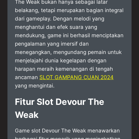
The Weak bukan hanya sebagai latar
belakang, tetapi merupakan bagian integral
dari gameplay. Dengan melodi yang
menghantui dan efek suara yang
mendukung, game ini berhasil menciptakan
pengalaman yang imersif dan
menegangkan, mengundang pemain untuk
menjelajahi dunia kegelapan dengan
harapan meraih kemenangan di tengah
ancaman
SLOT GAMPANG CUAN 2024
yang mengintai.
Fitur Slot Devour The
Weak
Game slot Devour The Weak menawarkan