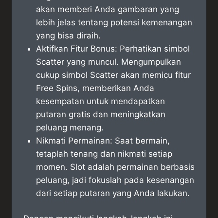
akan memberi Anda gambaran yang
lebih jelas tentang potensi kemenangan
yang bisa diraih.
Aktifkan Fitur Bonus: Perhatikan simbol
Scatter yang muncul. Mengumpulkan
cukup simbol Scatter akan memicu fitur
Free Spins, memberikan Anda
kesempatan untuk mendapatkan
putaran gratis dan meningkatkan
peluang menang.
Nikmati Permainan: Saat bermain,
tetaplah tenang dan nikmati setiap
momen. Slot adalah permainan berbasis
peluang, jadi fokuslah pada kesenangan
dari setiap putaran yang Anda lakukan.