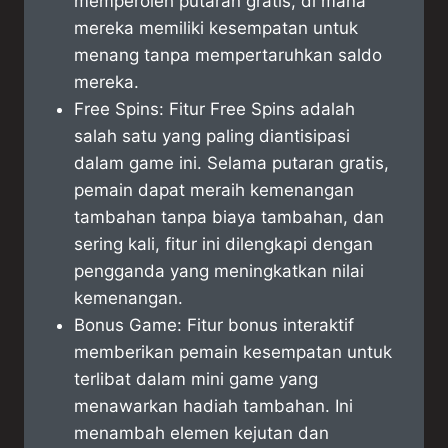
memperoleh putaran gratis, di mana
mereka memiliki kesempatan untuk
menang tanpa mempertaruhkan saldo
mereka.
Free Spins: Fitur Free Spins adalah
salah satu yang paling diantisipasi
dalam game ini. Selama putaran gratis,
pemain dapat meraih kemenangan
tambahan tanpa biaya tambahan, dan
sering kali, fitur ini dilengkapi dengan
pengganda yang meningkatkan nilai
kemenangan.
Bonus Game: Fitur bonus interaktif
memberikan pemain kesempatan untuk
terlibat dalam mini game yang
menawarkan hadiah tambahan. Ini
menambah elemen kejutan dan