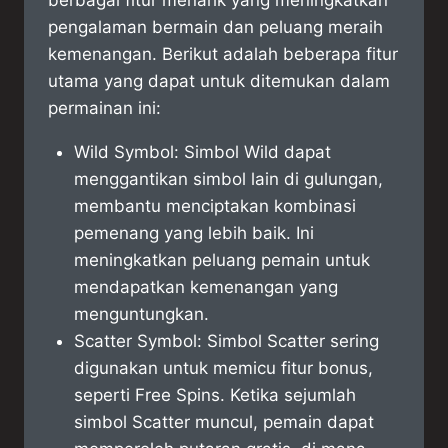
berbagai fitur menarik yang meningkatkan
pengalaman bermain dan peluang meraih
kemenangan. Berikut adalah beberapa fitur
utama yang dapat untuk ditemukan dalam
permainan ini:
Wild Symbol: Simbol Wild dapat
menggantikan simbol lain di gulungan,
membantu menciptakan kombinasi
pemenang yang lebih baik. Ini
meningkatkan peluang pemain untuk
mendapatkan kemenangan yang
menguntungkan.
Scatter Symbol: Simbol Scatter sering
digunakan untuk memicu fitur bonus,
seperti Free Spins. Ketika sejumlah
simbol Scatter muncul, pemain dapat