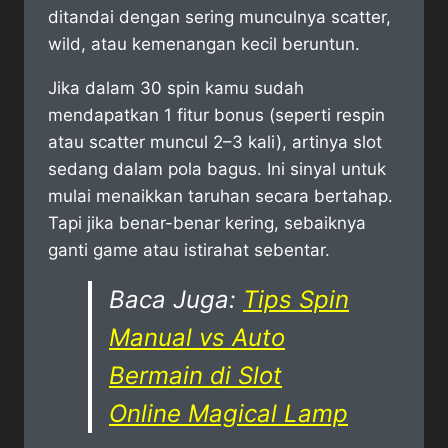
ditandai dengan sering munculnya scatter,
wild, atau kemenangan kecil beruntun.
Jika dalam 30 spin kamu sudah
mendapatkan 1 fitur bonus (seperti respin
atau scatter muncul 2–3 kali), artinya slot
sedang dalam pola bagus. Ini sinyal untuk
mulai menaikkan taruhan secara bertahap.
Tapi jika benar-benar kering, sebaiknya
ganti game atau istirahat sebentar.
Baca Juga:
Tips Spin
Manual vs Auto
Bermain di Slot
Online Magical Lamp