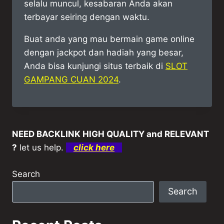
selalu muncul, kesabaran Anda akan
terbayar seiring dengan waktu.
Buat anda yang mau bermain game online
dengan jackpot dan hadiah yang besar,
Anda bisa kunjungi situs terbaik di
SLOT
GAMPANG CUAN 2024
.
NEED BACKLINK HIGH QUALITY and RELEVANT
?
let us help.
click here
Search
Search