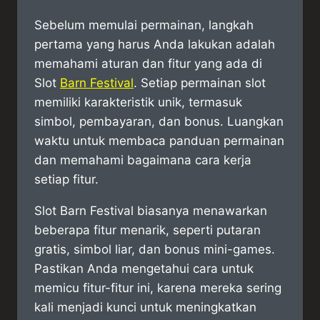
Sebelum memulai permainan, langkah
pertama yang harus Anda lakukan adalah
memahami aturan dan fitur yang ada di
Slot
Barn Festival
. Setiap permainan slot
memiliki karakteristik unik, termasuk
simbol, pembayaran, dan bonus. Luangkan
waktu untuk membaca panduan permainan
dan memahami bagaimana cara kerja
setiap fitur.
Slot Barn Festival biasanya menawarkan
beberapa fitur menarik, seperti putaran
gratis, simbol liar, dan bonus mini-games.
Pastikan Anda mengetahui cara untuk
memicu fitur-fitur ini, karena mereka sering
kali menjadi kunci untuk meningkatkan