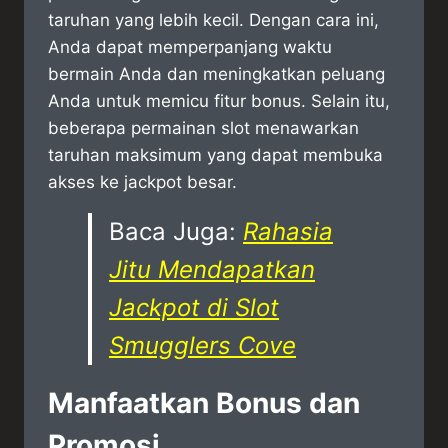
taruhan yang lebih kecil. Dengan cara ini,
Anda dapat memperpanjang waktu
bermain Anda dan meningkatkan peluang
Anda untuk memicu fitur bonus. Selain itu,
beberapa permainan slot menawarkan
taruhan maksimum yang dapat membuka
akses ke jackpot besar.
Baca Juga:
Rahasia
Jitu Mendapatkan
Jackpot di Slot
Smugglers Cove
Manfaatkan Bonus dan
Promosi