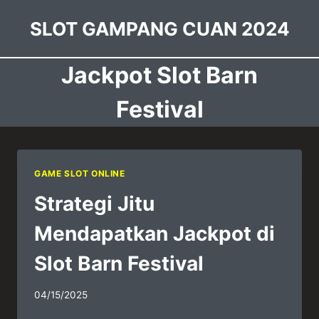
Skip
SLOT GAMPANG CUAN 2024
to
content
Jackpot Slot Barn
Festival
GAME SLOT ONLINE
Strategi Jitu
Mendapatkan Jackpot di
Slot Barn Festival
04/15/2025