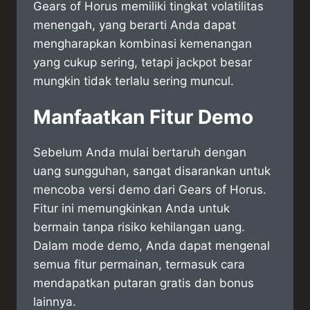
Gears of Horus memiliki tingkat volatilitas
menengah, yang berarti Anda dapat
mengharapkan kombinasi kemenangan
yang cukup sering, tetapi jackpot besar
mungkin tidak terlalu sering muncul.
Manfaatkan Fitur Demo
Sebelum Anda mulai bertaruh dengan
uang sungguhan, sangat disarankan untuk
mencoba versi demo dari Gears of Horus.
Fitur ini memungkinkan Anda untuk
bermain tanpa risiko kehilangan uang.
Dalam mode demo, Anda dapat mengenal
semua fitur permainan, termasuk cara
mendapatkan putaran gratis dan bonus
lainnya.