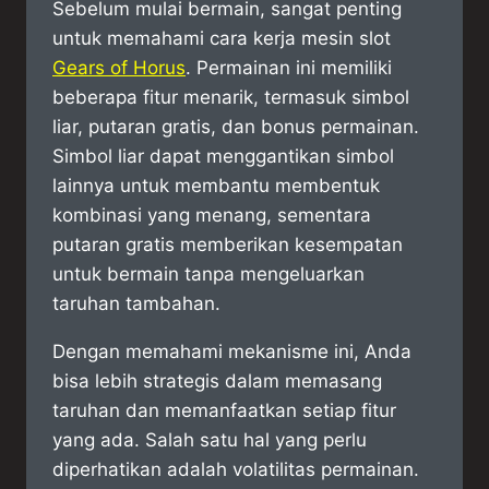
Sebelum mulai bermain, sangat penting
untuk memahami cara kerja mesin slot
Gears of Horus
. Permainan ini memiliki
beberapa fitur menarik, termasuk simbol
liar, putaran gratis, dan bonus permainan.
Simbol liar dapat menggantikan simbol
lainnya untuk membantu membentuk
kombinasi yang menang, sementara
putaran gratis memberikan kesempatan
untuk bermain tanpa mengeluarkan
taruhan tambahan.
Dengan memahami mekanisme ini, Anda
bisa lebih strategis dalam memasang
taruhan dan memanfaatkan setiap fitur
yang ada. Salah satu hal yang perlu
diperhatikan adalah volatilitas permainan.