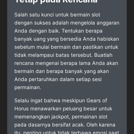
Salah satu kunci untuk bermain slot
dengan sukses adalah mengelola anggaran
Anda dengan baik. Tentukan berapa
banyak uang yang bersedia Anda habiskan
sebelum mulai bermain dan pastikan untuk
tidak melampaui batas tersebut. Buatlah
rencana mengenai berapa lama Anda akan
bermain dan berapa banyak yang akan
Anda pertaruhkan dalam setiap sesi
permainan.
Selalu ingat bahwa meskipun Gears of
Horus menawarkan peluang besar untuk
memenangkan jackpot, permainan slot
pada dasarnya bersifat acak. Oleh karena
itu, penting untuk tidak terbawa emosi saat