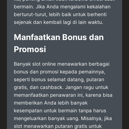
bermain. Jika Anda mengalami kekalahan
berturut-turut, lebih baik untuk berhenti
sejenak dan kembali lagi di lain waktu.
Manfaatkan Bonus dan
Promosi
Banyak slot online menawarkan berbagai
bonus dan promosi kepada pemainnya,
seperti bonus selamat datang, putaran
gratis, dan cashback. Jangan ragu untuk
memanfaatkan penawaran ini, karena bisa
memberikan Anda lebih banyak
kesempatan untuk bermain tanpa harus
mengeluarkan banyak uang. Misalnya, jika
slot menawarkan putaran gratis untuk