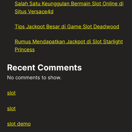
Salah Satu Keunggulan Bermain Slot Online di
Situs Versace4d
Tips Jackpot Besar di Game Slot Deadwood
Rumus Mendapatkan Jackpot di Slot Starlight
Princess
Recent Comments
No comments to show.
slot
slot
slot demo