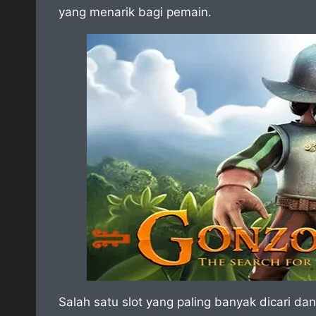
yang menarik bagi pemain.
Salah satu slot yang paling banyak dicari d