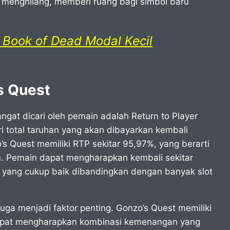
menghilang, memberi ruang bagi simbol baru
t Book of Dead Modal Kecil
s Quest
gat dicari oleh pemain adalah Return to Player
ri total taruhan yang akan dibayarkan kembali
s Quest memiliki RTP sekitar 95,97%, yang berarti
n. Pemain dapat mengharapkan kembali sekitar
 yang cukup baik dibandingkan dengan banyak slot
 juga menjadi faktor penting. Gonzo’s Quest memiliki
 dapat mengharapkan kombinasi kemenangan yang