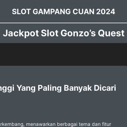
SLOT GAMPANG CUAN 2024
Jackpot Slot Gonzo’s Quest
nggi Yang Paling Banyak Dicari
berkembang, menawarkan berbagai tema dan fitur