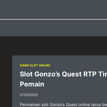
Skip
to
content
GAME SLOT ONLINE
Slot Gonzo’s Quest RTP Ti
Pemain
07/01/2025
Permainan slot Gonzo’s Quest online terus 