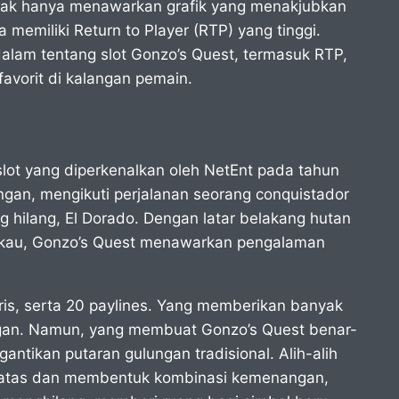
tidak hanya menawarkan grafik yang menakjubkan
memiliki Return to Player (RTP) yang tinggi.
 dalam tentang slot Gonzo’s Quest, termasuk RTP,
favorit di kalangan pemain.
lot yang diperkenalkan oleh NetEnt pada tahun
ngan, mengikuti perjalanan seorang conquistador
hilang, El Dorado. Dengan latar belakang hutan
ukau, Gonzo’s Quest menawarkan pengalaman
baris, serta 20 paylines. Yang memberikan banyak
gan. Namun, yang membuat Gonzo’s Quest benar-
antikan putaran gulungan tradisional. Alih-alih
i atas dan membentuk kombinasi kemenangan,