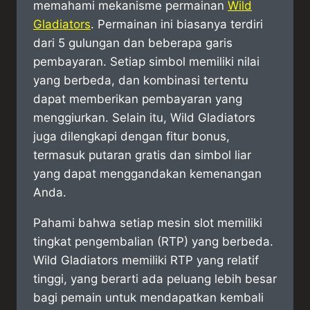
memahami mekanisme permainan
Wild
Gladiators
. Permainan ini biasanya terdiri
dari 5 gulungan dan beberapa garis
pembayaran. Setiap simbol memiliki nilai
yang berbeda, dan kombinasi tertentu
dapat memberikan pembayaran yang
menggiurkan. Selain itu, Wild Gladiators
juga dilengkapi dengan fitur bonus,
termasuk putaran gratis dan simbol liar
yang dapat menggandakan kemenangan
Anda.
Pahami bahwa setiap mesin slot memiliki
tingkat pengembalian (RTP) yang berbeda.
Wild Gladiators memiliki RTP yang relatif
tinggi, yang berarti ada peluang lebih besar
bagi pemain untuk mendapatkan kembali