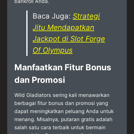
bankroll Anda.
Baca Juga:
Strategi
Jitu Mendapatkan
Jackpot di Slot Forge
Of Olympus
Manfaatkan Fitur Bonus
dan Promosi
Wild Gladiators sering kali menawarkan
berbagai fitur bonus dan promosi yang
dapat meningkatkan peluang Anda untuk
menang. Misalnya, putaran gratis adalah
salah satu cara terbaik untuk bermain