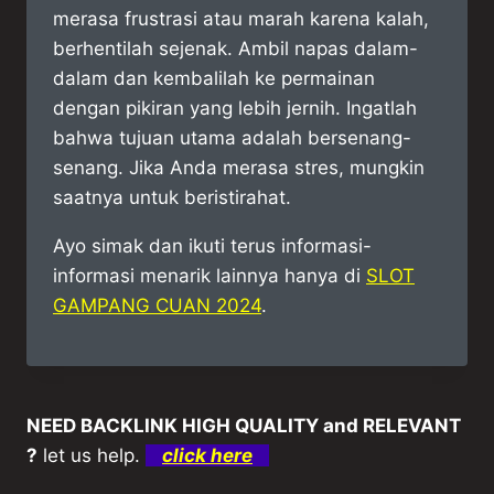
merasa frustrasi atau marah karena kalah,
berhentilah sejenak. Ambil napas dalam-
dalam dan kembalilah ke permainan
dengan pikiran yang lebih jernih. Ingatlah
bahwa tujuan utama adalah bersenang-
senang. Jika Anda merasa stres, mungkin
saatnya untuk beristirahat.
Ayo simak dan ikuti terus informasi-
informasi menarik lainnya hanya di
SLOT
GAMPANG CUAN 2024
.
NEED BACKLINK HIGH QUALITY and RELEVANT
?
let us help.
click here