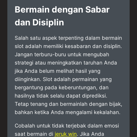
Bermain dengan Sabar
dan Disiplin
Salah satu aspek terpenting dalam bermain
slot adalah memiliki kesabaran dan disiplin.
Jangan terburu-buru untuk mengubah
strategi atau meningkatkan taruhan Anda
jika Anda belum melihat hasil yang
diinginkan. Slot adalah permainan yang
bergantung pada keberuntungan, dan
hasilnya tidak selalu dapat diprediksi.
Tetap tenang dan bermainlah dengan bijak,
bahkan ketika Anda mengalami kekalahan.
Cobalah untuk tidak terjebak dalam emosi
saat bermain di
jeruk win
. Jika Anda