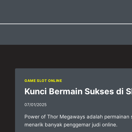
Skip
to
content
GAME SLOT ONLINE
Kunci Bermain Sukses di 
07/01/2025
Power of Thor Megaways adalah permainan sl
menarik banyak penggemar judi online.