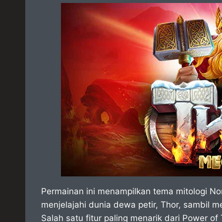
Permainan ini menampilkan tema mitologi No
menjelajahi dunia dewa petir, Thor, sambil
Salah satu fitur paling menarik dari Power