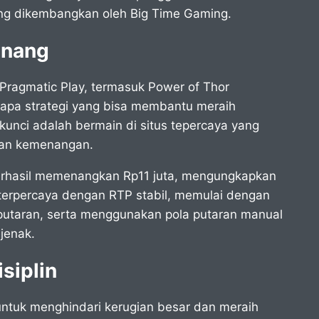
g dikembangkan oleh Big Time Gaming.
enang
Pragmatic Play, termasuk Power of Thor
apa strategi yang bisa membantu meraih
kunci adalah bermain di situs tepercaya yang
ikan kemenangan.
berhasil memenangkan Rp11 juta, mengungkapkan
 terpercaya dengan RTP stabil, memulai dengan
utaran, serta menggunakan pola putaran manual
ejenak.
siplin
untuk menghindari kerugian besar dan meraih