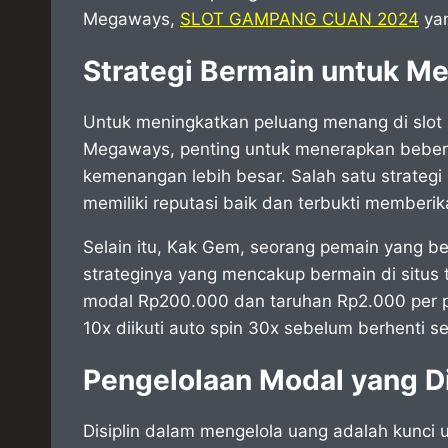
Megaways,
SLOT GAMPANG CUAN 2024
yan
Strategi Bermain untuk M
Untuk meningkatkan peluang menang di slot 
Megaways, penting untuk menerapkan beber
kemenangan lebih besar. Salah satu strategi 
memiliki reputasi baik dan terbukti member
Selain itu, Kak Gem, seorang pemain yang 
strateginya yang mencakup bermain di situs
modal Rp200.000 dan taruhan Rp2.000 per p
10x diikuti auto spin 30x sebelum berhenti s
Pengelolaan Modal yang Di
Disiplin dalam mengelola uang adalah kunci 