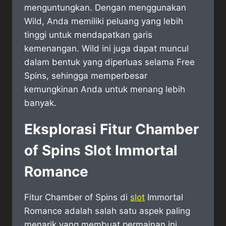
menguntungkan. Dengan menggunakan
Wild, Anda memiliki peluang yang lebih
tinggi untuk mendapatkan garis
kemenangan. Wild ini juga dapat muncul
dalam bentuk yang diperluas selama Free
Spins, sehingga memperbesar
kemungkinan Anda untuk menang lebih
banyak.
Eksplorasi Fitur Chamber
of Spins Slot Immortal
Romance
Fitur Chamber of Spins di
slot
Immortal
Romance adalah salah satu aspek paling
menarik yang membuat permainan ini