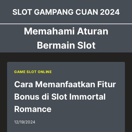
Skip
SLOT GAMPANG CUAN 2024
to
content
Memahami Aturan
Bermain Slot
GAME SLOT ONLINE
Cara Memanfaatkan Fitur
Bonus di Slot Immortal
Romance
12/19/2024