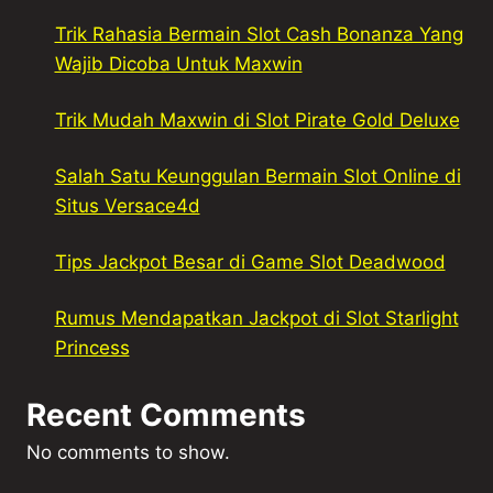
Trik Rahasia Bermain Slot Cash Bonanza Yang
Wajib Dicoba Untuk Maxwin
Trik Mudah Maxwin di Slot Pirate Gold Deluxe
Salah Satu Keunggulan Bermain Slot Online di
Situs Versace4d
Tips Jackpot Besar di Game Slot Deadwood
Rumus Mendapatkan Jackpot di Slot Starlight
Princess
Recent Comments
No comments to show.