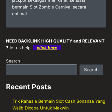
jackpot sekaligus menikmati sensasi
bermain Slot Zombie Carnival secara
optimal.
NEED BACKLINK HIGH QUALITY and RELEVANT
?
let us help.
click here
Search
Search
Recent Posts
Trik Rahasia Bermain Slot Cash Bonanza Yang
Wajib Dicoba Untuk Maxwin