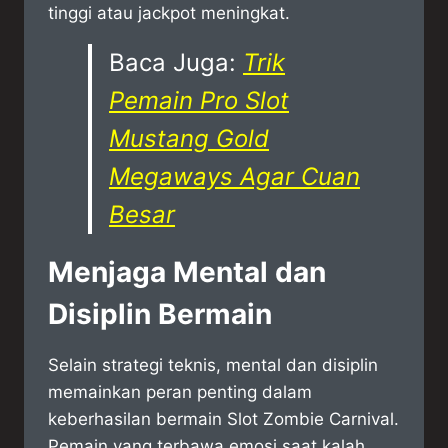
tinggi atau jackpot meningkat.
Baca Juga:
Trik
Pemain Pro Slot
Mustang Gold
Megaways Agar Cuan
Besar
Menjaga Mental dan
Disiplin Bermain
Selain strategi teknis, mental dan disiplin
memainkan peran penting dalam
keberhasilan bermain Slot Zombie Carnival.
Pemain yang terbawa emosi saat kalah