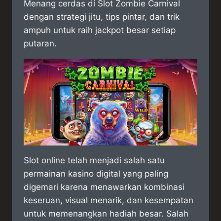
Menang cerdas di Slot Zombie Carnival
dengan strategi jitu, tips pintar, dan trik
ampuh untuk raih jackpot besar setiap
putaran.
Slot online telah menjadi salah satu
permainan kasino digital yang paling
digemari karena menawarkan kombinasi
keseruan, visual menarik, dan kesempatan
untuk memenangkan hadiah besar. Salah