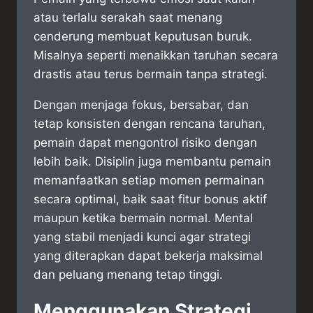
atau terlalu serakah saat menang
cenderung membuat keputusan buruk.
Misalnya seperti menaikkan taruhan secara
drastis atau terus bermain tanpa strategi.
Dengan menjaga fokus, bersabar, dan
tetap konsisten dengan rencana taruhan,
pemain dapat mengontrol risiko dengan
lebih baik. Disiplin juga membantu pemain
memanfaatkan setiap momen permainan
secara optimal, baik saat fitur bonus aktif
maupun ketika bermain normal. Mental
yang stabil menjadi kunci agar strategi
yang diterapkan dapat bekerja maksimal
dan peluang menang tetap tinggi.
Menggunakan Strategi