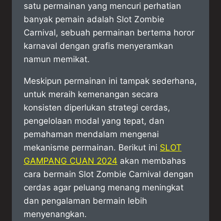
satu permainan yang mencuri perhatian
banyak pemain adalah Slot Zombie
Carnival, sebuah permainan bertema horor
karnaval dengan grafis menyeramkan
namun memikat.
Meskipun permainan ini tampak sederhana,
untuk meraih kemenangan secara
konsisten diperlukan strategi cerdas,
pengelolaan modal yang tepat, dan
pemahaman mendalam mengenai
mekanisme permainan. Berikut ini
SLOT
GAMPANG CUAN 2024
akan membahas
cara bermain Slot Zombie Carnival dengan
cerdas agar peluang menang meningkat
dan pengalaman bermain lebih
menyenangkan.