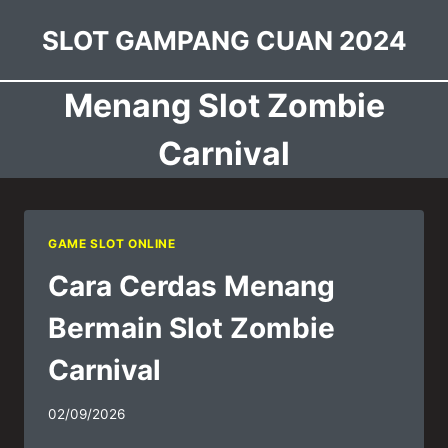
Skip
SLOT GAMPANG CUAN 2024
to
content
Menang Slot Zombie
Carnival
GAME SLOT ONLINE
Cara Cerdas Menang
Bermain Slot Zombie
Carnival
02/09/2026