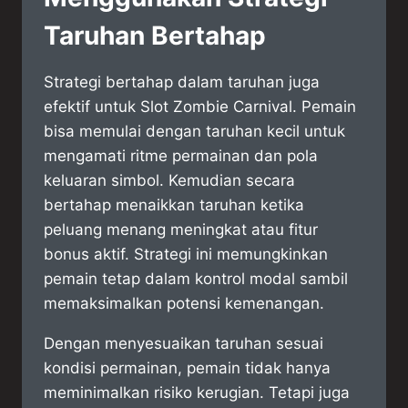
Taruhan Bertahap
Strategi bertahap dalam taruhan juga
efektif untuk Slot Zombie Carnival. Pemain
bisa memulai dengan taruhan kecil untuk
mengamati ritme permainan dan pola
keluaran simbol. Kemudian secara
bertahap menaikkan taruhan ketika
peluang menang meningkat atau fitur
bonus aktif. Strategi ini memungkinkan
pemain tetap dalam kontrol modal sambil
memaksimalkan potensi kemenangan.
Dengan menyesuaikan taruhan sesuai
kondisi permainan, pemain tidak hanya
meminimalkan risiko kerugian. Tetapi juga