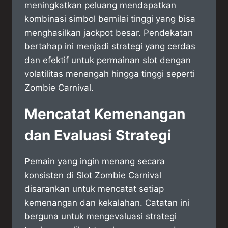
meningkatkan peluang mendapatkan
kombinasi simbol bernilai tinggi yang bisa
menghasilkan jackpot besar. Pendekatan
bertahap ini menjadi strategi yang cerdas
dan efektif untuk permainan slot dengan
volatilitas menengah hingga tinggi seperti
Zombie Carnival.
Mencatat Kemenangan
dan Evaluasi Strategi
Pemain yang ingin menang secara
konsisten di Slot Zombie Carnival
disarankan untuk mencatat setiap
kemenangan dan kekalahan. Catatan ini
berguna untuk mengevaluasi strategi