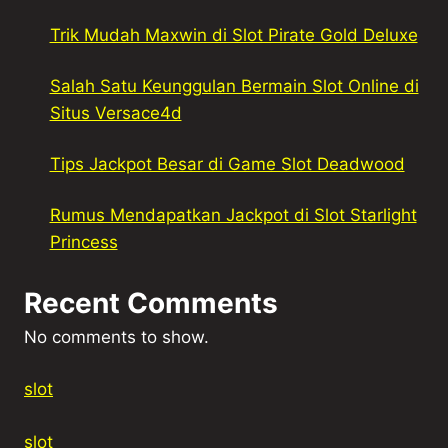
Trik Mudah Maxwin di Slot Pirate Gold Deluxe
Salah Satu Keunggulan Bermain Slot Online di
Situs Versace4d
Tips Jackpot Besar di Game Slot Deadwood
Rumus Mendapatkan Jackpot di Slot Starlight
Princess
Recent Comments
No comments to show.
slot
slot