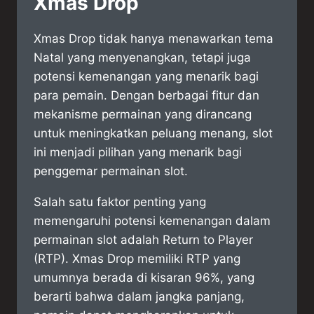
Xmas Drop
Xmas Drop tidak hanya menawarkan tema
Natal yang menyenangkan, tetapi juga
potensi kemenangan yang menarik bagi
para pemain. Dengan berbagai fitur dan
mekanisme permainan yang dirancang
untuk meningkatkan peluang menang, slot
ini menjadi pilihan yang menarik bagi
penggemar permainan slot.
Salah satu faktor penting yang
memengaruhi potensi kemenangan dalam
permainan slot adalah Return to Player
(RTP). Xmas Drop memiliki RTP yang
umumnya berada di kisaran 96%, yang
berarti bahwa dalam jangka panjang,