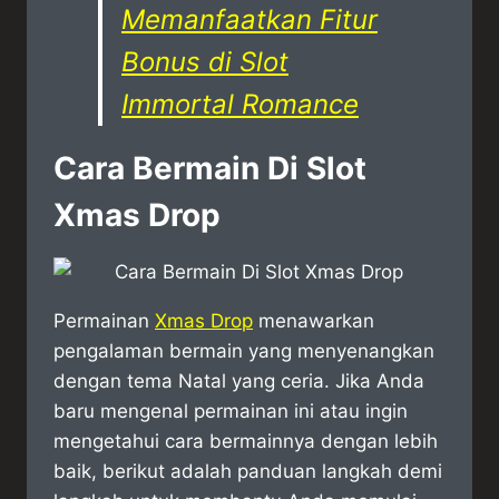
Memanfaatkan Fitur
Bonus di Slot
Immortal Romance
Cara Bermain Di Slot
Xmas Drop
Permainan
Xmas Drop
menawarkan
pengalaman bermain yang menyenangkan
dengan tema Natal yang ceria. Jika Anda
baru mengenal permainan ini atau ingin
mengetahui cara bermainnya dengan lebih
baik, berikut adalah panduan langkah demi