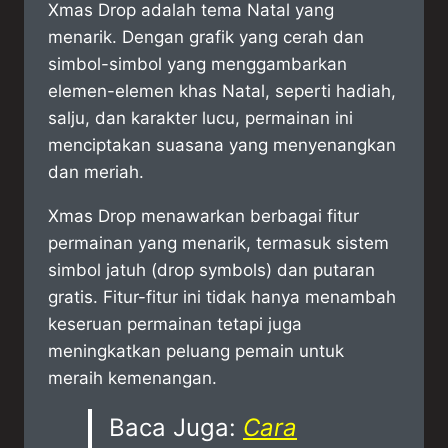
Xmas Drop adalah tema Natal yang
menarik. Dengan grafik yang cerah dan
simbol-simbol yang menggambarkan
elemen-elemen khas Natal, seperti hadiah,
salju, dan karakter lucu, permainan ini
menciptakan suasana yang menyenangkan
dan meriah.
Xmas Drop menawarkan berbagai fitur
permainan yang menarik, termasuk sistem
simbol jatuh (drop symbols) dan putaran
gratis. Fitur-fitur ini tidak hanya menambah
keseruan permainan tetapi juga
meningkatkan peluang pemain untuk
meraih kemenangan.
Baca Juga:
Cara