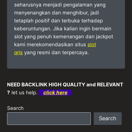
seharusnya menjadi pengalaman yang
menyenangkan dan menghibur, jadi
tetaplah positif dan terbuka terhadap
keberuntungan. Jika kalian ingin bermain
slot yang penuh kemenangan dan jackpot
kami merekomendasikan situs
slot
qris
yang resmi dan terpercaya.
NEED BACKLINK HIGH QUALITY and RELEVANT
?
let us help.
click here
Search
Search