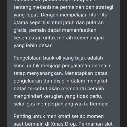
tentang mekanisme permainan dan strategi
yang tepat. Dengan mempelajari fitur-fitur
utama seperti simbol jatuh dan putaran
gratis, pemain dapat memanfaatkan
kesempatan untuk meraih kemenangan
yang lebih besar.
Pengelolaan bankroll yang bijak adalah
kunci untuk menjaga pengalaman bermain
tetap menyenangkan. Menetapkan batas
pengeluaran dan disiplin dalam mengikuti
batas tersebut akan membantu pemain
menghindari kerugian yang tidak perlu,
sekaligus memperpanjang waktu bermain.
Penting untuk menikmati setiap momen
saat bermain di Xmas Drop. Permainan slot