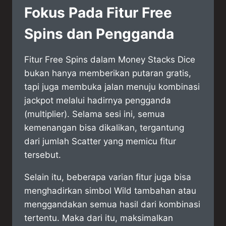
Fokus Pada Fitur Free
Spins dan Pengganda
Fitur Free Spins dalam Money Stacks Dice
bukan hanya memberikan putaran gratis,
tapi juga membuka jalan menuju kombinasi
jackpot melalui hadirnya pengganda
(multiplier). Selama sesi ini, semua
kemenangan bisa dikalikan, tergantung
dari jumlah Scatter yang memicu fitur
tersebut.
Selain itu, beberapa varian fitur juga bisa
menghadirkan simbol Wild tambahan atau
menggandakan semua hasil dari kombinasi
tertentu. Maka dari itu, maksimalkan