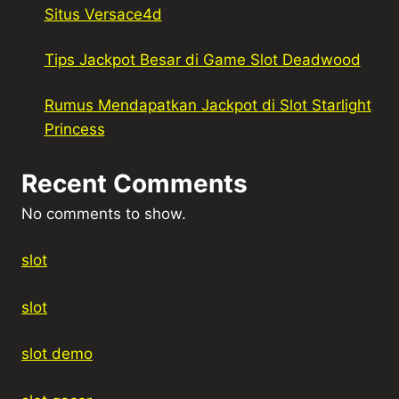
Situs Versace4d
Tips Jackpot Besar di Game Slot Deadwood
Rumus Mendapatkan Jackpot di Slot Starlight
Princess
Recent Comments
No comments to show.
slot
slot
slot demo