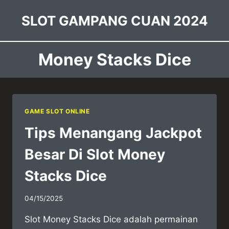
Skip
SLOT GAMPANG CUAN 2024
to
content
Money Stacks Dice
GAME SLOT ONLINE
Tips Menangang Jackpot
Besar Di Slot Money
Stacks Dice
04/15/2025
Slot Money Stacks Dice adalah permainan