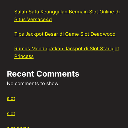
Salah Satu Keunggulan Bermain Slot Online di
Situs Versace4d
Tips Jackpot Besar di Game Slot Deadwood
Rumus Mendapatkan Jackpot di Slot Starlight
Princess
Recent Comments
No comments to show.
slot
slot