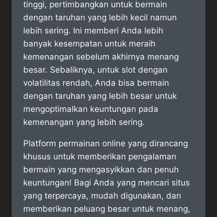
tinggi, pertimbangkan untuk bermain
dengan taruhan yang lebih kecil namun
lebih sering. Ini memberi Anda lebih
banyak kesempatan untuk meraih
kemenangan sebelum akhirnya menang
besar. Sebaliknya, untuk slot dengan
volatilitas rendah, Anda bisa bermain
dengan taruhan yang lebih besar untuk
mengoptimalkan keuntungan pada
kemenangan yang lebih sering.
Platform permainan online yang dirancang
khusus untuk memberikan pengalaman
bermain yang mengasyikkan dan penuh
keuntungan! Bagi Anda yang mencari situs
yang terpercaya, mudah digunakan, dan
memberikan peluang besar untuk menang,