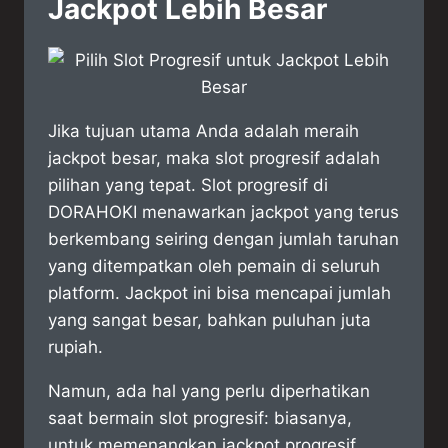
Jackpot Lebih Besar
Jika tujuan utama Anda adalah meraih
jackpot besar, maka slot progresif adalah
pilihan yang tepat. Slot progresif di
DORAHOKI menawarkan jackpot yang terus
berkembang seiring dengan jumlah taruhan
yang ditempatkan oleh pemain di seluruh
platform. Jackpot ini bisa mencapai jumlah
yang sangat besar, bahkan puluhan juta
rupiah.
Namun, ada hal yang perlu diperhatikan
saat bermain slot progresif: biasanya,
untuk memenangkan jackpot progresif,