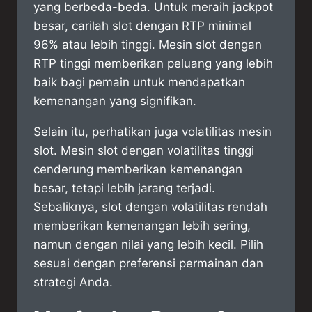
yang berbeda-beda. Untuk meraih jackpot
besar, carilah slot dengan RTP minimal
96% atau lebih tinggi. Mesin slot dengan
RTP tinggi memberikan peluang yang lebih
baik bagi pemain untuk mendapatkan
kemenangan yang signifikan.
Selain itu, perhatikan juga volatilitas mesin
slot. Mesin slot dengan volatilitas tinggi
cenderung memberikan kemenangan
besar, tetapi lebih jarang terjadi.
Sebaliknya, slot dengan volatilitas rendah
memberikan kemenangan lebih sering,
namun dengan nilai yang lebih kecil. Pilih
sesuai dengan preferensi permainan dan
strategi Anda.