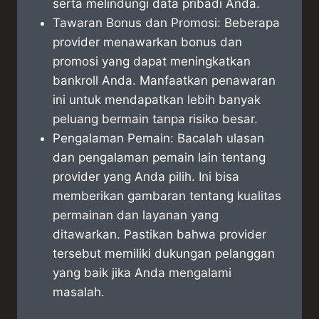
serta melindungi data pribadi Anda.
Tawaran Bonus dan Promosi: Beberapa
provider menawarkan bonus dan
promosi yang dapat meningkatkan
bankroll Anda. Manfaatkan penawaran
ini untuk mendapatkan lebih banyak
peluang bermain tanpa risiko besar.
Pengalaman Pemain: Bacalah ulasan
dan pengalaman pemain lain tentang
provider yang Anda pilih. Ini bisa
memberikan gambaran tentang kualitas
permainan dan layanan yang
ditawarkan. Pastikan bahwa provider
tersebut memiliki dukungan pelanggan
yang baik jika Anda mengalami
masalah.