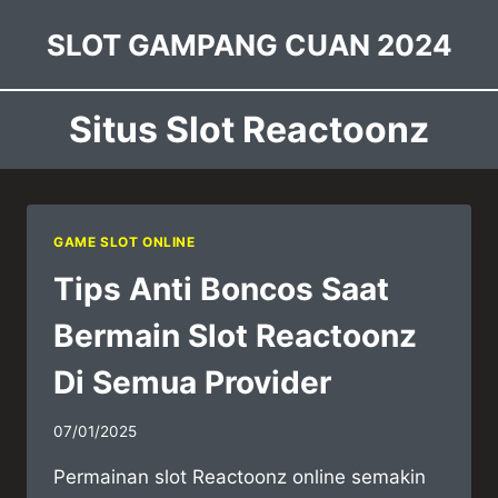
Skip
SLOT GAMPANG CUAN 2024
to
content
Situs Slot Reactoonz
GAME SLOT ONLINE
Tips Anti Boncos Saat
Bermain Slot Reactoonz
Di Semua Provider
07/01/2025
Permainan slot Reactoonz online semakin