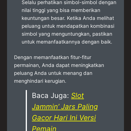
Selalu perhatikan simbol-simbol dengan
nilai tinggi yang bisa memberikan
keuntungan besar. Ketika Anda melihat
peluang untuk mendapatkan kombinasi
simbol yang menguntungkan, pastikan
untuk memanfaatkannya dengan baik.
Dengan memanfaatkan fitur-fitur
permainan, Anda dapat meningkatkan
peluang Anda untuk menang dan
menghindari kerugian.
Baca Juga:
Slot
Jammin’ Jars Paling
Gacor Hari Ini Versi
Pemain