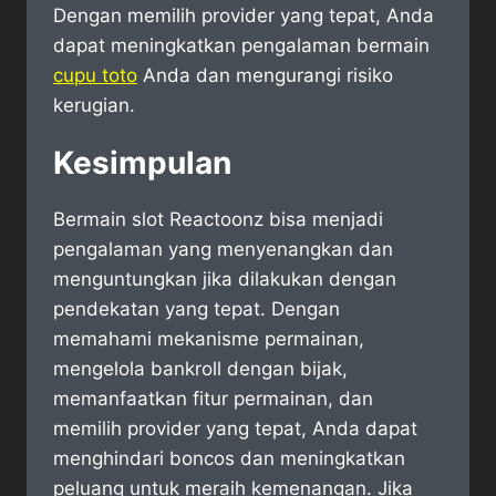
Dengan memilih provider yang tepat, Anda
dapat meningkatkan pengalaman bermain
cupu toto
Anda dan mengurangi risiko
kerugian.
Kesimpulan
Bermain slot Reactoonz bisa menjadi
pengalaman yang menyenangkan dan
menguntungkan jika dilakukan dengan
pendekatan yang tepat. Dengan
memahami mekanisme permainan,
mengelola bankroll dengan bijak,
memanfaatkan fitur permainan, dan
memilih provider yang tepat, Anda dapat
menghindari boncos dan meningkatkan
peluang untuk meraih kemenangan. Jika