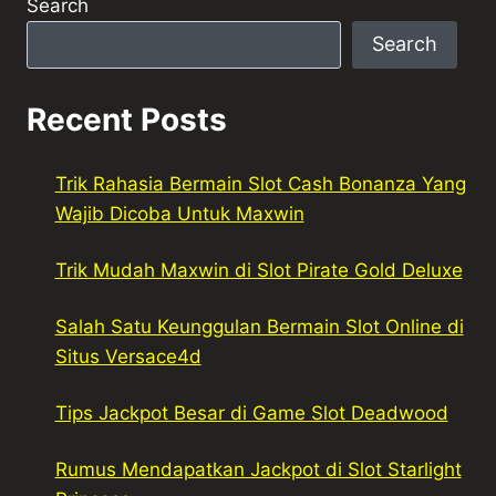
Search
Search
Recent Posts
Trik Rahasia Bermain Slot Cash Bonanza Yang
Wajib Dicoba Untuk Maxwin
Trik Mudah Maxwin di Slot Pirate Gold Deluxe
Salah Satu Keunggulan Bermain Slot Online di
Situs Versace4d
Tips Jackpot Besar di Game Slot Deadwood
Rumus Mendapatkan Jackpot di Slot Starlight