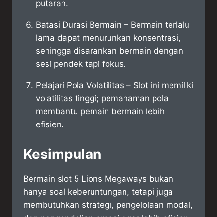
putaran.
Batasi Durasi Bermain – Bermain terlalu
lama dapat menurunkan konsentrasi,
sehingga disarankan bermain dengan
sesi pendek tapi fokus.
Pelajari Pola Volatilitas – Slot ini memiliki
volatilitas tinggi; pemahaman pola
membantu pemain bermain lebih
efisien.
Kesimpulan
Bermain slot 5 Lions Megaways bukan
hanya soal keberuntungan, tetapi juga
membutuhkan strategi, pengelolaan modal,