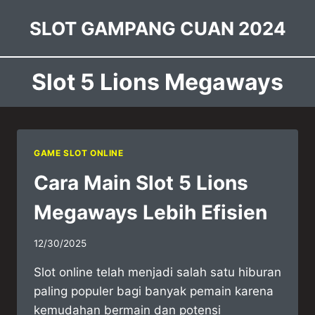
Skip
SLOT GAMPANG CUAN 2024
to
content
Slot 5 Lions Megaways
GAME SLOT ONLINE
Cara Main Slot 5 Lions
Megaways Lebih Efisien
12/30/2025
Slot online telah menjadi salah satu hiburan
paling populer bagi banyak pemain karena
kemudahan bermain dan potensi