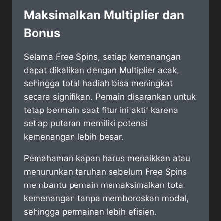
Maksimalkan Multiplier dan
Bonus
Selama Free Spins, setiap kemenangan
dapat dikalikan dengan Multiplier acak,
sehingga total hadiah bisa meningkat
secara signifikan. Pemain disarankan untuk
tetap bermain saat fitur ini aktif karena
setiap putaran memiliki potensi
kemenangan lebih besar.
Pemahaman kapan harus menaikkan atau
menurunkan taruhan sebelum Free Spins
membantu pemain memaksimalkan total
kemenangan tanpa memboroskan modal,
sehingga permainan lebih efisien.