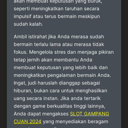
akan membuat keputusan yang buruk,
seperti meningkatkan taruhan secara
impulsif atau terus bermain meskipun
sudah kalah.
Ambil istirahat jika Anda merasa sudah
bermain terlalu lama atau merasa tidak
fokus. Mengelola stres dan menjaga pikiran
tetap jernih akan membantu Anda
membuat keputusan yang lebih baik dan
meningkatkan pengalaman bermain Anda.
Ingat, judi haruslah dianggap sebagai
hiburan, bukan cara untuk menghasilkan
uang secara instan. Jika anda tertarik
dengan game berkualitas tinggi lainnya,
Anda dapat mengakses
SLOT GAMPANG
CUAN 2024
yang menyediakan beragam