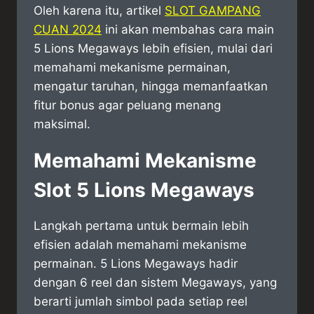
Oleh karena itu, artikel
SLOT GAMPANG
CUAN 2024
ini akan membahas cara main
5 Lions Megaways lebih efisien, mulai dari
memahami mekanisme permainan,
mengatur taruhan, hingga memanfaatkan
fitur bonus agar peluang menang
maksimal.
Memahami Mekanisme
Slot 5 Lions Megaways
Langkah pertama untuk bermain lebih
efisien adalah memahami mekanisme
permainan. 5 Lions Megaways hadir
dengan 6 reel dan sistem Megaways, yang
berarti jumlah simbol pada setiap reel