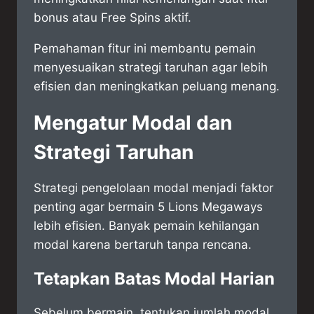
bonus atau Free Spins aktif.
Pemahaman fitur ini membantu pemain
menyesuaikan strategi taruhan agar lebih
efisien dan meningkatkan peluang menang.
Mengatur Modal dan
Strategi Taruhan
Strategi pengelolaan modal menjadi faktor
penting agar bermain 5 Lions Megaways
lebih efisien. Banyak pemain kehilangan
modal karena bertaruh tanpa rencana.
Tetapkan Batas Modal Harian
Sebelum bermain, tentukan jumlah modal