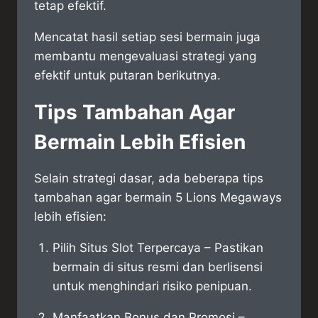
tetap efektif.
Mencatat hasil setiap sesi bermain juga
membantu mengevaluasi strategi yang
efektif untuk putaran berikutnya.
Tips Tambahan Agar
Bermain Lebih Efisien
Selain strategi dasar, ada beberapa tips
tambahan agar bermain 5 Lions Megaways
lebih efisien:
Pilih Situs Slot Terpercaya – Pastikan
bermain di situs resmi dan berlisensi
untuk menghindari risiko penipuan.
Manfaatkan Bonus dan Promosi –