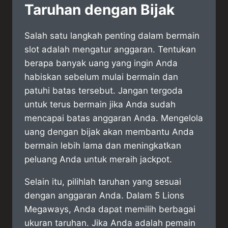
Taruhan dengan Bijak
Salah satu langkah penting dalam bermain
slot adalah mengatur anggaran. Tentukan
berapa banyak uang yang ingin Anda
habiskan sebelum mulai bermain dan
patuhi batas tersebut. Jangan tergoda
untuk terus bermain jika Anda sudah
mencapai batas anggaran Anda. Mengelola
uang dengan bijak akan membantu Anda
bermain lebih lama dan meningkatkan
peluang Anda untuk meraih jackpot.
Selain itu, pilihlah taruhan yang sesuai
dengan anggaran Anda. Dalam 5 Lions
Megaways, Anda dapat memilih berbagai
ukuran taruhan. Jika Anda adalah pemain