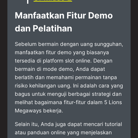
Manfaatkan Fitur Demo
dan Pelatihan
Sebelum bermain dengan uang sungguhan,
manfaatkan fitur demo yang biasanya
tersedia di platform slot online. Dengan
bermain di mode demo, Anda dapat
berlatih dan memahami permainan tanpa
risiko kehilangan uang. Ini adalah cara yang
bagus untuk menguji berbagai strategi dan
melihat bagaimana fitur-fitur dalam 5 Lions
Megaways bekerja.
Selain itu, Anda juga dapat mencari tutorial
atau panduan online yang menjelaskan