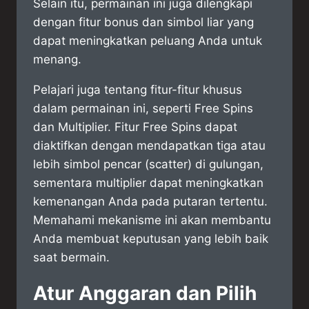
Selain itu, permainan ini juga dilengkapi
dengan fitur bonus dan simbol liar yang
dapat meningkatkan peluang Anda untuk
menang.
Pelajari juga tentang fitur-fitur khusus
dalam permainan ini, seperti Free Spins
dan Multiplier. Fitur Free Spins dapat
diaktifkan dengan mendapatkan tiga atau
lebih simbol pencar (scatter) di gulungan,
sementara multiplier dapat meningkatkan
kemenangan Anda pada putaran tertentu.
Memahami mekanisme ini akan membantu
Anda membuat keputusan yang lebih baik
saat bermain.
Atur Anggaran dan Pilih