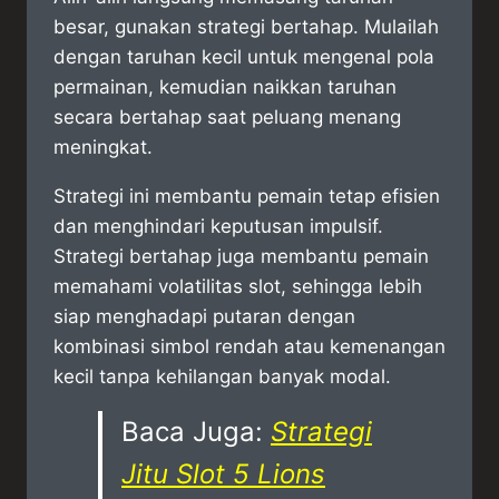
besar, gunakan strategi bertahap. Mulailah
dengan taruhan kecil untuk mengenal pola
permainan, kemudian naikkan taruhan
secara bertahap saat peluang menang
meningkat.
Strategi ini membantu pemain tetap efisien
dan menghindari keputusan impulsif.
Strategi bertahap juga membantu pemain
memahami volatilitas slot, sehingga lebih
siap menghadapi putaran dengan
kombinasi simbol rendah atau kemenangan
kecil tanpa kehilangan banyak modal.
Baca Juga:
Strategi
Jitu Slot 5 Lions