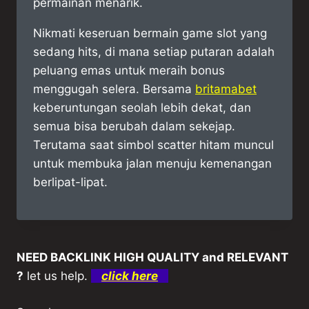
permainan menarik.
Nikmati keseruan bermain game slot yang
sedang hits, di mana setiap putaran adalah
peluang emas untuk meraih bonus
menggugah selera. Bersama
britamabet
keberuntungan seolah lebih dekat, dan
semua bisa berubah dalam sekejap.
Terutama saat simbol scatter hitam muncul
untuk membuka jalan menuju kemenangan
berlipat-lipat.
NEED BACKLINK HIGH QUALITY and RELEVANT
?
let us help.
click here