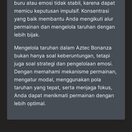
buru atau emosi tidak stabil, karena dapat
memicu keputusan impulsif. Konsentrasi
yang baik membantu Anda mengikuti alur
permainan dan mengelola taruhan dengan
lebih bijak.
Mengelola taruhan dalam Aztec Bonanza
bukan hanya soal keberuntungan, tetapi
juga soal strategi dan pengelolaan emosi.
Dengan memahami mekanisme permainan,
mengatur modal, menggunakan pola
taruhan yang tepat, serta menjaga fokus,
Anda dapat menikmati permainan dengan
lebih optimal.