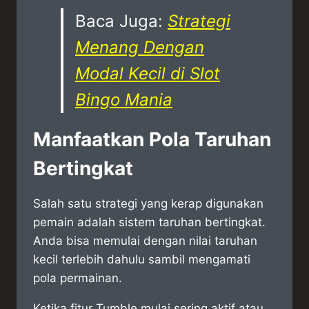
Baca Juga:
Strategi
Menang Dengan
Modal Kecil di Slot
Bingo Mania
Manfaatkan Pola Taruhan
Bertingkat
Salah satu strategi yang kerap digunakan
pemain adalah sistem taruhan bertingkat.
Anda bisa memulai dengan nilai taruhan
kecil terlebih dahulu sambil mengamati
pola permainan.
Ketika fitur Tumble mulai sering aktif atau