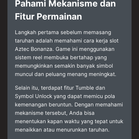
Pahami Mekanisme dan
Fitur Permainan
Langkah pertama sebelum memasang
taruhan adalah memahami cara kerja slot
Aztec Bonanza. Game ini menggunakan
sistem reel membuka bertahap yang
memungkinkan semakin banyak simbol
muncul dan peluang menang meningkat.
Selain itu, terdapat fitur Tumble dan
Symbol Unlock yang dapat memicu pola
kemenangan beruntun. Dengan memahami
mekanisme tersebut, Anda bisa
menentukan kapan waktu yang tepat untuk
menaikkan atau menurunkan taruhan.