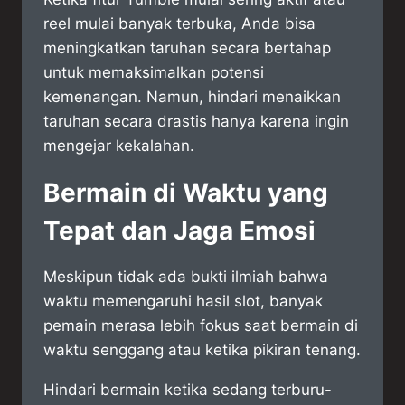
reel mulai banyak terbuka, Anda bisa
meningkatkan taruhan secara bertahap
untuk memaksimalkan potensi
kemenangan. Namun, hindari menaikkan
taruhan secara drastis hanya karena ingin
mengejar kekalahan.
Bermain di Waktu yang
Tepat dan Jaga Emosi
Meskipun tidak ada bukti ilmiah bahwa
waktu memengaruhi hasil slot, banyak
pemain merasa lebih fokus saat bermain di
waktu senggang atau ketika pikiran tenang.
Hindari bermain ketika sedang terburu-