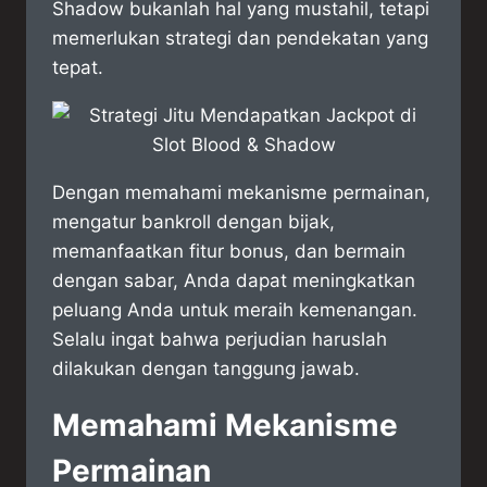
Shadow bukanlah hal yang mustahil, tetapi
memerlukan strategi dan pendekatan yang
tepat.
Dengan memahami mekanisme permainan,
mengatur bankroll dengan bijak,
memanfaatkan fitur bonus, dan bermain
dengan sabar, Anda dapat meningkatkan
peluang Anda untuk meraih kemenangan.
Selalu ingat bahwa perjudian haruslah
dilakukan dengan tanggung jawab.
Memahami Mekanisme
Permainan