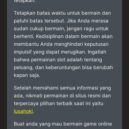
tetapkan.
Tetapkan batas waktu untuk bermain dan
patuhi batas tersebut. Jika Anda merasa
sudah cukup bermain, jangan ragu untuk
berhenti. Kedisiplinan dalam bermain akan
membantu Anda menghindari keputusan
impulsif yang dapat merugikan. Ingatlah
bahwa permainan slot adalah tentang
peluang, dan keberuntungan bisa berubah
kapan saja.
Setelah memahami semua informasi yang
ada, nikmati permainan di situs resmi dan
terpercaya pilihan terbaik saat ini yaitu
lusahoki
.
Buat anda yang mau bermain game online