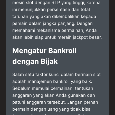
mesin slot dengan RTP yang tinggi, karena
ini menunjukkan persentase dari total
taruhan yang akan dikembalikan kepada
pemain dalam jangka panjang. Dengan
memahami mekanisme permainan, Anda
akan lebih siap untuk meraih jackpot besar.
Mengatur Bankroll
dengan Bijak
Salah satu faktor kunci dalam bermain slot
adalah manajemen bankroll yang baik.
Sebelum memulai permainan, tentukan
anggaran yang akan Anda gunakan dan
patuhi anggaran tersebut. Jangan pernah
bermain dengan uang yang tidak bisa