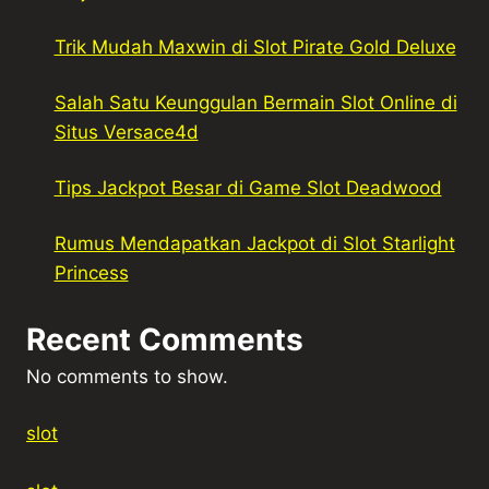
Trik Mudah Maxwin di Slot Pirate Gold Deluxe
Salah Satu Keunggulan Bermain Slot Online di
Situs Versace4d
Tips Jackpot Besar di Game Slot Deadwood
Rumus Mendapatkan Jackpot di Slot Starlight
Princess
Recent Comments
No comments to show.
slot