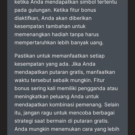
ketika Anda mendapatkan simbol tertentu
pada gulungan. Ketika fitur bonus
diaktifkan, Anda akan diberikan
kesempatan tambahan untuk
memenangkan hadiah tanpa harus
mempertaruhkan lebih banyak uang.
Pastikan untuk memanfaatkan setiap
kesempatan yang ada. Jika Anda
mendapatkan putaran gratis, manfaatkan
waktu tersebut sebaik mungkin. Fitur
bonus sering kali memiliki pengganda atau
meningkatkan peluang Anda untuk
mendapatkan kombinasi pemenang. Selain
itu, jangan ragu untuk mencoba berbagai
strategi saat bermain di putaran gratis.
Anda mungkin menemukan cara yang lebih