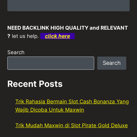
NEED BACKLINK HIGH QUALITY and RELEVANT
?
let us help.
click here
Search
Search
Recent Posts
Trik Rahasia Bermain Slot Cash Bonanza Yang
Wajib Dicoba Untuk Maxwin
Trik Mudah Maxwin di Slot Pirate Gold Deluxe