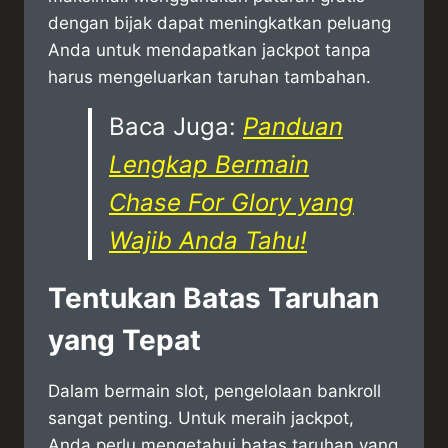
dengan bijak dapat meningkatkan peluang
Anda untuk mendapatkan jackpot tanpa
harus mengeluarkan taruhan tambahan.
Baca Juga:
Panduan
Lengkap Bermain
Chase For Glory yang
Wajib Anda Tahu!
Tentukan Batas Taruhan
yang Tepat
Dalam bermain slot, pengelolaan bankroll
sangat penting. Untuk meraih jackpot,
Anda perlu mengetahui batas taruhan yang