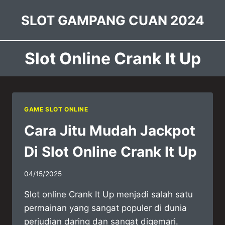
Skip
SLOT GAMPANG CUAN 2024
to
content
Slot Online Crank It Up
GAME SLOT ONLINE
Cara Jitu Mudah Jackpot
Di Slot Online Crank It Up
04/15/2025
Slot online Crank It Up menjadi salah satu
permainan yang sangat populer di dunia
perjudian daring dan sangat digemari.