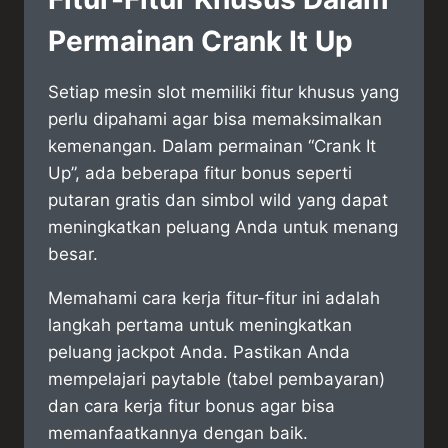
Permainan Crank It Up
Setiap mesin slot memiliki fitur khusus yang
perlu dipahami agar bisa memaksimalkan
kemenangan. Dalam permainan “Crank It
Up”, ada beberapa fitur bonus seperti
putaran gratis dan simbol wild yang dapat
meningkatkan peluang Anda untuk menang
besar.
Memahami cara kerja fitur-fitur ini adalah
langkah pertama untuk meningkatkan
peluang jackpot Anda. Pastikan Anda
mempelajari paytable (tabel pembayaran)
dan cara kerja fitur bonus agar bisa
memanfaatkannya dengan baik.