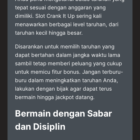
tepat sesuai dengan anggaran yang
dimiliki. Slot Crank It Up sering kali
menawarkan berbagai level taruhan, dari
taruhan kecil hingga besar.
Disarankan untuk memilih taruhan yang
dapat bertahan dalam jangka waktu lama
sambil tetap memberi peluang yang cukup
untuk memicu fitur bonus. Jangan terburu-
buru dalam meningkatkan taruhan Anda,
lakukan dengan bijak agar dapat terus
bermain hingga jackpot datang.
Bermain dengan Sabar
dan Disiplin