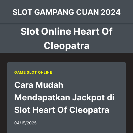
Skip
SLOT GAMPANG CUAN 2024
to
content
Slot Online Heart Of
Cleopatra
GAME SLOT ONLINE
Cara Mudah
Mendapatkan Jackpot di
Slot Heart Of Cleopatra
04/15/2025