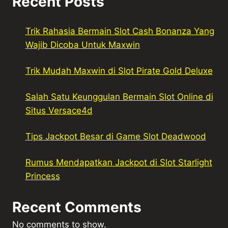
Recent Posts
Trik Rahasia Bermain Slot Cash Bonanza Yang
Wajib Dicoba Untuk Maxwin
Trik Mudah Maxwin di Slot Pirate Gold Deluxe
Salah Satu Keunggulan Bermain Slot Online di
Situs Versace4d
Tips Jackpot Besar di Game Slot Deadwood
Rumus Mendapatkan Jackpot di Slot Starlight
Princess
Recent Comments
No comments to show.