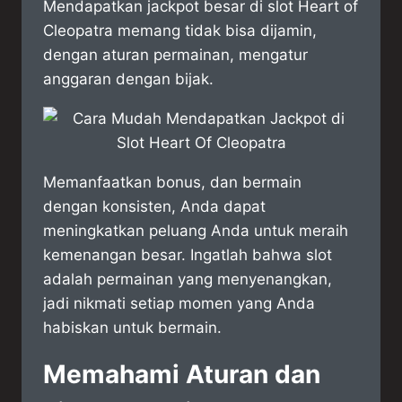
Mendapatkan jackpot besar di slot Heart of
Cleopatra memang tidak bisa dijamin,
dengan aturan permainan, mengatur
anggaran dengan bijak.
Memanfaatkan bonus, dan bermain
dengan konsisten, Anda dapat
meningkatkan peluang Anda untuk meraih
kemenangan besar. Ingatlah bahwa slot
adalah permainan yang menyenangkan,
jadi nikmati setiap momen yang Anda
habiskan untuk bermain.
Memahami Aturan dan