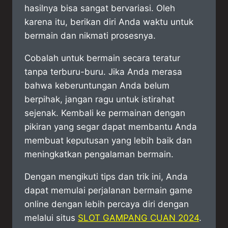
hasilnya bisa sangat bervariasi. Oleh
karena itu, berikan diri Anda waktu untuk
bermain dan nikmati prosesnya.
Cobalah untuk bermain secara teratur
tanpa terburu-buru. Jika Anda merasa
bahwa keberuntungan Anda belum
berpihak, jangan ragu untuk istirahat
sejenak. Kembali ke permainan dengan
pikiran yang segar dapat membantu Anda
membuat keputusan yang lebih baik dan
meningkatkan pengalaman bermain.
Dengan mengikuti tips dan trik ini, Anda
dapat memulai perjalanan bermain game
online dengan lebih percaya diri dengan
melalui situs
SLOT GAMPANG CUAN 2024
.