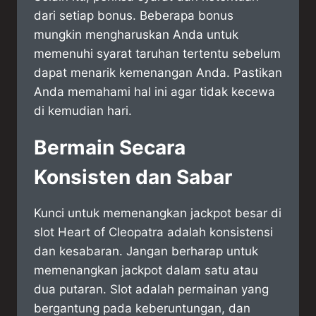
dari setiap bonus. Beberapa bonus
mungkin mengharuskan Anda untuk
memenuhi syarat taruhan tertentu sebelum
dapat menarik kemenangan Anda. Pastikan
Anda memahami hal ini agar tidak kecewa
di kemudian hari.
Bermain Secara
Konsisten dan Sabar
Kunci untuk memenangkan jackpot besar di
slot Heart of Cleopatra adalah konsistensi
dan kesabaran. Jangan berharap untuk
memenangkan jackpot dalam satu atau
dua putaran. Slot adalah permainan yang
bergantung pada keberuntungan, dan