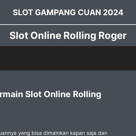
SLOT GAMPANG CUAN 2024
Slot Online Rolling Roger
main Slot Online Rolling
ruannya yang bisa dimainkan kapan saja dan