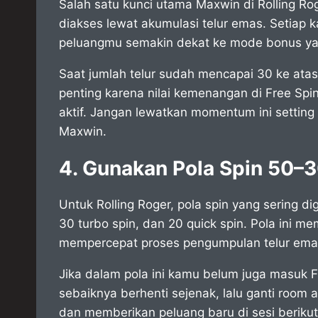
Salah satu kunci utama Maxwin di Rolling Rog
diakses lewat akumulasi telur emas. Setiap k
peluangmu semakin dekat ke mode bonus y
Saat jumlah telur sudah mencapai 30 ke atas
penting karena nilai kemenangan di Free Spin
aktif. Jangan lewatkan momentum ini setting 
Maxwin.
4. Gunakan Pola Spin 50–
Untuk Rolling Roger, pola spin yang sering d
30 turbo spin, dan 20 quick spin. Pola ini m
mempercepat proses pengumpulan telur ema
Jika dalam pola ini kamu belum juga masuk F
sebaiknya berhenti sejenak, lalu ganti room
dan memberikan peluang baru di sesi beriku