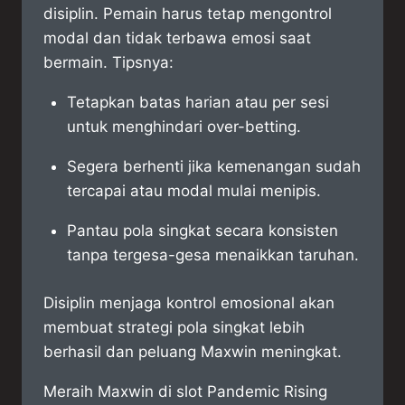
disiplin. Pemain harus tetap mengontrol
modal dan tidak terbawa emosi saat
bermain. Tipsnya:
Tetapkan batas harian atau per sesi
untuk menghindari over-betting.
Segera berhenti jika kemenangan sudah
tercapai atau modal mulai menipis.
Pantau pola singkat secara konsisten
tanpa tergesa-gesa menaikkan taruhan.
Disiplin menjaga kontrol emosional akan
membuat strategi pola singkat lebih
berhasil dan peluang Maxwin meningkat.
Meraih Maxwin di slot Pandemic Rising