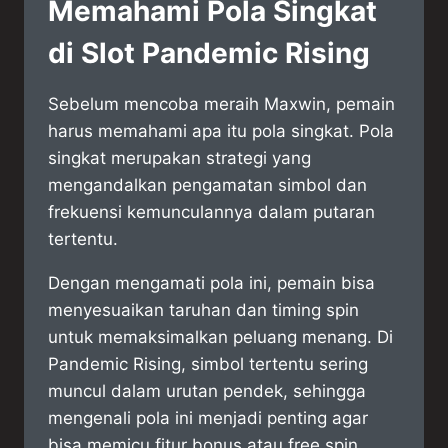
Memahami Pola Singkat
di Slot Pandemic Rising
Sebelum mencoba meraih Maxwin, pemain
harus memahami apa itu pola singkat. Pola
singkat merupakan strategi yang
mengandalkan pengamatan simbol dan
frekuensi kemunculannya dalam putaran
tertentu.
Dengan mengamati pola ini, pemain bisa
menyesuaikan taruhan dan timing spin
untuk memaksimalkan peluang menang. Di
Pandemic Rising, simbol tertentu sering
muncul dalam urutan pendek, sehingga
mengenali pola ini menjadi penting agar
bisa memicu fitur bonus atau free spin