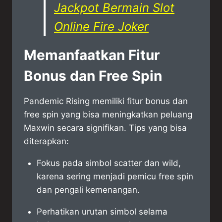
Jackpot Bermain Slot
Online Fire Joker
Memanfaatkan Fitur
Bonus dan Free Spin
Pandemic Rising memiliki fitur bonus dan
free spin yang bisa meningkatkan peluang
Maxwin secara signifikan. Tips yang bisa
diterapkan:
Fokus pada simbol scatter dan wild,
karena sering menjadi pemicu free spin
dan pengali kemenangan.
Perhatikan urutan simbol selama