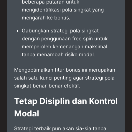
beberapa putaran untuk
mengidentifikasi pola singkat yang
mengarah ke bonus.
Gabungkan strategi pola singkat
dengan penggunaan free spin untuk
memperoleh kemenangan maksimal
tanpa menambah risiko modal.
Mengoptimalkan fitur bonus ini merupakan
salah satu kunci penting agar strategi pola
singkat benar-benar efektif.
Tetap Disiplin dan Kontrol
Modal
Strategi terbaik pun akan sia-sia tanpa