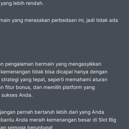
yang lebih rendah.
main yang merasakan perbedaan ini, jadi tidak ada
kan pengalaman bermain yang mengasyikkan
kemenangan tidak bisa dicapai hanya dengan
trategi yang tepat, seperti memahami aturan
 fitur bonus, dan memilih platform yang
g sukses Anda.
 jangan pernah bertaruh lebih dari yang Anda
bantu Anda meraih kemenangan besar di Slot Big
 dan semoga beruntung!