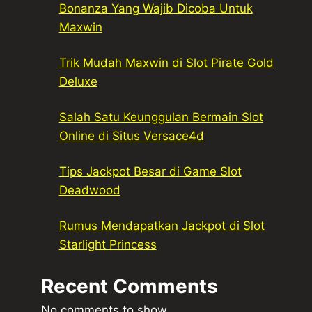
Bonanza Yang Wajib Dicoba Untuk
Maxwin
Trik Mudah Maxwin di Slot Pirate Gold
Deluxe
Salah Satu Keunggulan Bermain Slot
Online di Situs Versace4d
Tips Jackpot Besar di Game Slot
Deadwood
Rumus Mendapatkan Jackpot di Slot
Starlight Princess
Recent Comments
No comments to show.