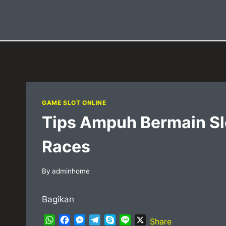
Skip
to
content
GAME SLOT ONLINE
Tips Ampuh Bermain Slo
Races
By
adminhome
Bagikan
W
F
M
T
S
L
X
Share