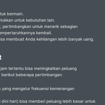
tuk bermain.
ukkan untuk kebutuhan lain.
 pertimbangkan untuk menarik sebagian
empertaruhkannya kembali.
 bisa membuat Anda kehilangan lebih banyak uang.
t
jam tertentu bisa meningkatkan peluang
, berikut beberapa pertimbangan:
tma yang mengatur frekuensi kemenangan
i dini hari) bisa memberi peluang lebih besar untuk