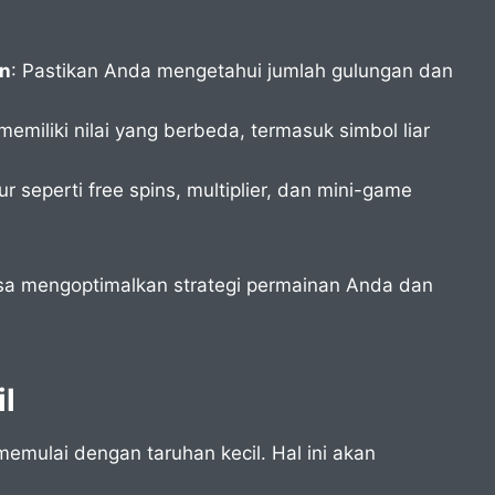
an
: Pastikan Anda mengetahui jumlah gulungan dan
 memiliki nilai yang berbeda, termasuk simbol liar
itur seperti free spins, multiplier, dan mini-game
sa mengoptimalkan strategi permainan Anda dan
l
emulai dengan taruhan kecil. Hal ini akan