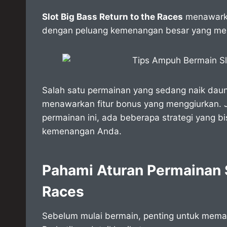
h
a
e
e
k
i
a
c
s
l
y
n
Slot Big Bass Return to the Races
menawarka
t
e
s
e
p
e
dengan peluang kemenangan besar yang men
s
b
e
g
e
A
o
n
r
p
o
g
a
p
k
e
m
r
Salah satu permainan yang sedang naik daun 
menawarkan fitur bonus yang menggiurkan. 
permainan ini, ada beberapa strategi yang b
kemenangan Anda.
Pahami Aturan Permainan S
Races
Sebelum mulai bermain, penting untuk memaha