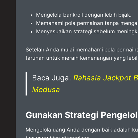
Mengelola bankroll dengan lebih bijak.
Memahami pola permainan tanpa mengamb
Menyesuaikan strategi sebelum meningk
Setelah Anda mulai memahami pola permaina
taruhan untuk meraih kemenangan yang lebih
Baca Juga:
Rahasia Jackpot B
Medusa
Gunakan Strategi Pengelol
Mengelola uang Anda dengan baik adalah kun