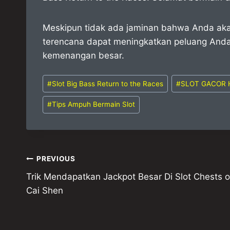
Meskipun tidak ada jaminan bahwa Anda aka
terencana dapat meningkatkan peluang And
kemenangan besar.
Post
#
Slot Big Bass Return to the Races
#
SLOT GACOR H
Tags:
#
Tips Ampuh Bermain Slot
Post
PREVIOUS
Trik Mendapatkan Jackpot Besar Di Slot Chests o
navigation
Cai Shen