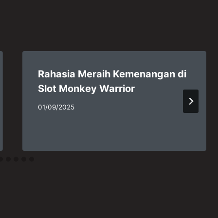
Rahasia Meraih Kemenangan di
Slot Monkey Warrior
01/09/2025