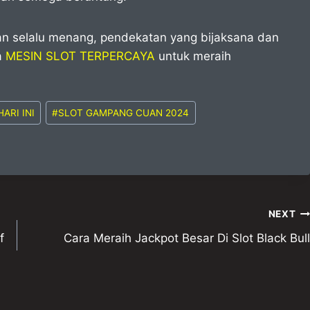
n selalu menang, pendekatan yang bijaksana dan
a
MESIN SLOT TERPERCAYA
untuk meraih
ARI INI
#
SLOT GAMPANG CUAN 2024
NEXT
f
Cara Meraih Jackpot Besar Di Slot Black Bull