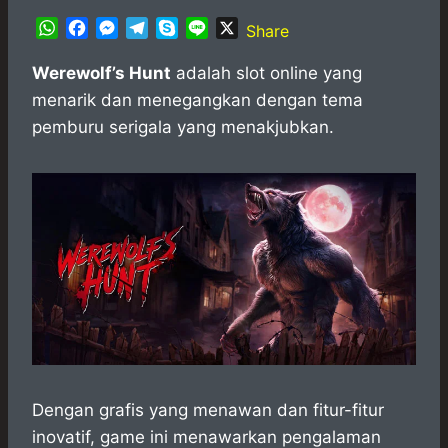
W
F
M
T
S
L
X
Share
h
a
e
e
k
i
a
c
s
l
y
n
Werewolf’s Hunt
adalah slot online yang
t
e
s
e
p
e
menarik dan menegangkan dengan tema
s
b
e
g
e
pemburu serigala yang menakjubkan.
A
o
n
r
p
o
g
a
p
k
e
m
r
Dengan grafis yang menawan dan fitur-fitur
inovatif, game ini menawarkan pengalaman