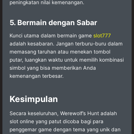
peningkatan nilai kemenangan.
5. Bermain dengan Sabar
Kunci utama dalam bermain game
slot777
adalah kesabaran. Jangan terburu-buru dalam
memasang taruhan atau menekan tombol
putar, luangkan waktu untuk memilih kombinasi
simbol yang bisa memberikan Anda
kemenangan terbesar.
Kesimpulan
Secara keseluruhan, Werewolf’s Hunt adalah
slot online yang patut dicoba bagi para
penggemar game dengan tema yang unik dan