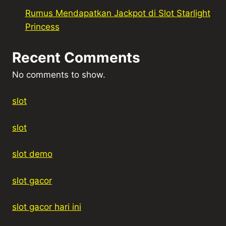
Rumus Mendapatkan Jackpot di Slot Starlight
Princess
Recent Comments
No comments to show.
slot
slot
slot demo
slot gacor
slot gacor hari ini