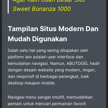
Sweet Bonanza 1000
Tampilan Situs Modern Dan
Mudah Digunakan
Salah satu hal yang sering dilupakan oleh
platform lain adalah user interface dan
kemudahan navigasi. Namun, ABUTOGEL hadir
dengan desain website yang modern, ringan,
dan responsif di berbagai perangkat, baik
desktop maupun mobile.
Navigasi menu sangat intuitif, memudahkan
pemain untuk mencari permainan favorit