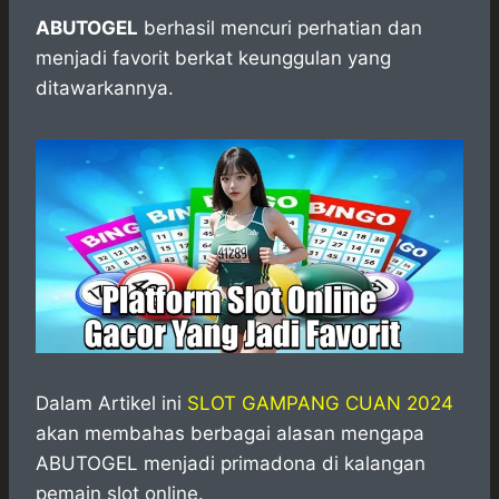
h
a
e
e
k
i
a
c
s
l
y
n
ABUTOGEL
berhasil mencuri perhatian dan
t
e
s
e
p
e
menjadi favorit berkat keunggulan yang
s
b
e
g
e
ditawarkannya.
A
o
n
r
p
o
g
a
p
k
e
m
r
Dalam Artikel ini
SLOT GAMPANG CUAN 2024
akan membahas berbagai alasan mengapa
ABUTOGEL menjadi primadona di kalangan
pemain slot online.