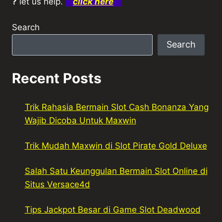
?
let us help.
click here
Search
Search
Recent Posts
Trik Rahasia Bermain Slot Cash Bonanza Yang
Wajib Dicoba Untuk Maxwin
Trik Mudah Maxwin di Slot Pirate Gold Deluxe
Salah Satu Keunggulan Bermain Slot Online di
Situs Versace4d
Tips Jackpot Besar di Game Slot Deadwood