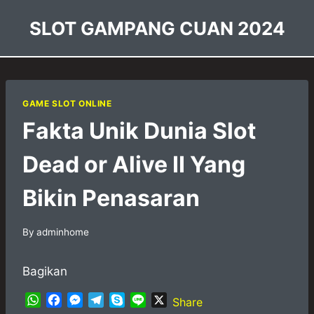
Skip
SLOT GAMPANG CUAN 2024
to
content
GAME SLOT ONLINE
Fakta Unik Dunia Slot
Dead or Alive II Yang
Bikin Penasaran
By
adminhome
Bagikan
W
F
M
T
S
L
X
Share