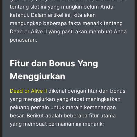
tentang slot ini yang mungkin belum Anda
ketahui. Dalam artikel ini, kita akan
mengungkap beberapa fakta menarik tentang
Dead or Alive II yang pasti akan membuat Anda
penasaran.
Fitur dan Bonus Yang
Menggiurkan
Dead or Alive II
dikenal dengan fitur dan bonus
yang menggiurkan yang dapat meningkatkan
peluang pemain untuk meraih kemenangan
besar. Berikut adalah beberapa fitur utama
yang membuat permainan ini menarik: