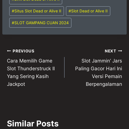
#
Situs Slot Dead or Alive II
#
Slot Dead or Alive II
#
SLOT GAMPANG CUAN 2024
Post
PREVIOUS
NEXT
Cara Memilih Game
Slot Jammin’ Jars
navigation
Slot Thunderstruck II
Paling Gacor Hari Ini
Yang Sering Kasih
Versi Pemain
Jackpot
Berpengalaman
Similar Posts