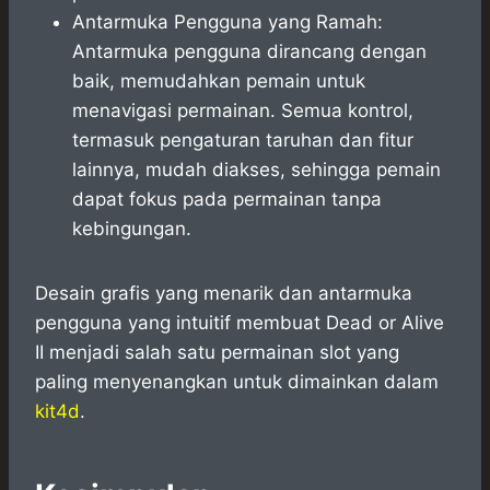
Antarmuka Pengguna yang Ramah:
Antarmuka pengguna dirancang dengan
baik, memudahkan pemain untuk
menavigasi permainan. Semua kontrol,
termasuk pengaturan taruhan dan fitur
lainnya, mudah diakses, sehingga pemain
dapat fokus pada permainan tanpa
kebingungan.
Desain grafis yang menarik dan antarmuka
pengguna yang intuitif membuat Dead or Alive
II menjadi salah satu permainan slot yang
paling menyenangkan untuk dimainkan dalam
kit4d
.