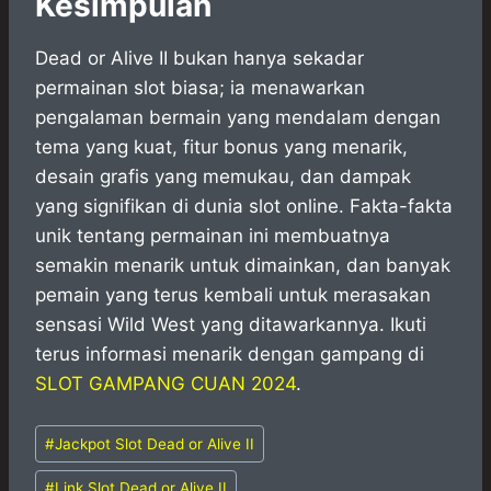
Kesimpulan
Dead or Alive II bukan hanya sekadar
permainan slot biasa; ia menawarkan
pengalaman bermain yang mendalam dengan
tema yang kuat, fitur bonus yang menarik,
desain grafis yang memukau, dan dampak
yang signifikan di dunia slot online. Fakta-fakta
unik tentang permainan ini membuatnya
semakin menarik untuk dimainkan, dan banyak
pemain yang terus kembali untuk merasakan
sensasi Wild West yang ditawarkannya. Ikuti
terus informasi menarik dengan gampang di
SLOT GAMPANG CUAN 2024
.
Post
#
Jackpot Slot Dead or Alive II
Tags:
#
Link Slot Dead or Alive II