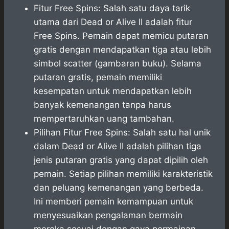
Fitur Free Spins: Salah satu daya tarik
utama dari Dead or Alive II adalah fitur
Free Spins. Pemain dapat memicu putaran
gratis dengan mendapatkan tiga atau lebih
simbol scatter (gambaran buku). Selama
putaran gratis, pemain memiliki
kesempatan untuk mendapatkan lebih
banyak kemenangan tanpa harus
mempertaruhkan uang tambahan.
Pilihan Fitur Free Spins: Salah satu hal unik
dalam Dead or Alive II adalah pilihan tiga
jenis putaran gratis yang dapat dipilih oleh
pemain. Setiap pilihan memiliki karakteristik
dan peluang kemenangan yang berbeda.
Ini memberi pemain kemampuan untuk
menyesuaikan pengalaman bermain