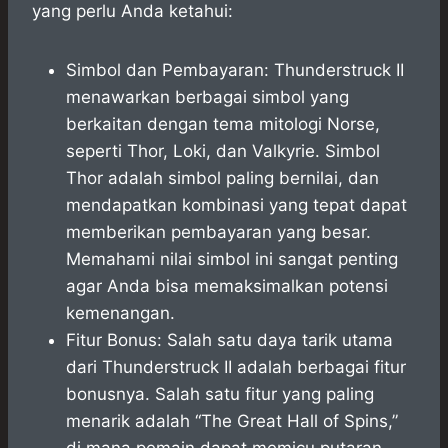
yang perlu Anda ketahui:
Simbol dan Pembayaran: Thunderstruck II
menawarkan berbagai simbol yang
berkaitan dengan tema mitologi Norse,
seperti Thor, Loki, dan Valkyrie. Simbol
Thor adalah simbol paling bernilai, dan
mendapatkan kombinasi yang tepat dapat
memberikan pembayaran yang besar.
Memahami nilai simbol ini sangat penting
agar Anda bisa memaksimalkan potensi
kemenangan.
Fitur Bonus: Salah satu daya tarik utama
dari Thunderstruck II adalah berbagai fitur
bonusnya. Salah satu fitur yang paling
menarik adalah “The Great Hall of Spins,”