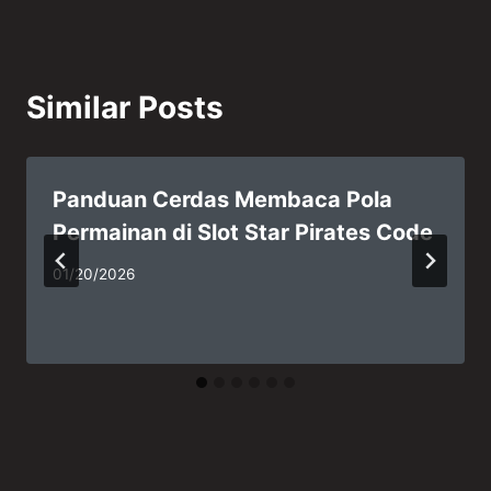
Similar Posts
Panduan Cerdas Membaca Pola
Permainan di Slot Star Pirates Code
01/20/2026