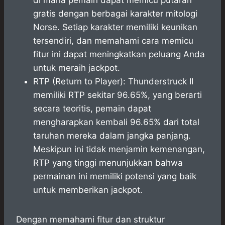
di mana pemain dapat memicu putaran
gratis dengan berbagai karakter mitologi
Norse. Setiap karakter memiliki keunikan
tersendiri, dan memahami cara memicu
fitur ini dapat meningkatkan peluang Anda
untuk meraih jackpot.
RTP (Return to Player): Thunderstruck II
memiliki RTP sekitar 96.65%, yang berarti
secara teoritis, pemain dapat
mengharapkan kembali 96.65% dari total
taruhan mereka dalam jangka panjang.
Meskipun ini tidak menjamin kemenangan,
RTP yang tinggi menunjukkan bahwa
permainan ini memiliki potensi yang baik
untuk memberikan jackpot.
Dengan memahami fitur dan struktur