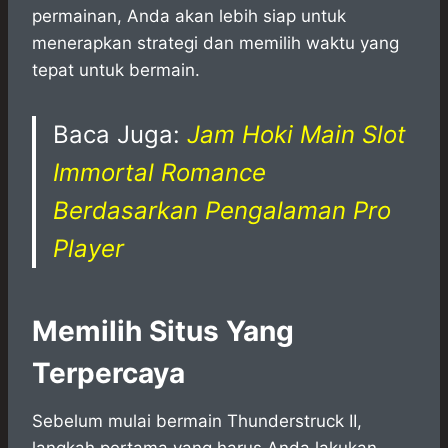
permainan, Anda akan lebih siap untuk
menerapkan strategi dan memilih waktu yang
tepat untuk bermain.
Baca Juga:
Jam Hoki Main Slot
Immortal Romance
Berdasarkan Pengalaman Pro
Player
Memilih Situs Yang
Terpercaya
Sebelum mulai bermain Thunderstruck II,