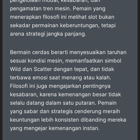
pengelolaan modal, kesabaran, dan
pengamatan tren mesin. Pemain yang
menerapkan filosofi ini melihat slot bukan
sekadar permainan keberuntungan, tetapi
arena strategi jangka panjang.
Bermain cerdas berarti menyesuaikan taruhan
sesuai kondisi mesin, memanfaatkan simbol
Wild dan Scatter dengan tepat, dan tidak
terbawa emosi saat menang atau kalah.
Filosofi ini juga mengajarkan pentingnya
kesabaran, karena kemenangan besar tidak
selalu datang dalam satu putaran. Pemain
yang sabar dan strategis cenderung meraih
keuntungan lebih konsisten dibanding mereka
yang mengejar kemenangan instan.