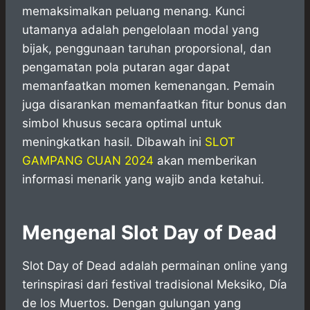
memaksimalkan peluang menang. Kunci
utamanya adalah pengelolaan modal yang
bijak, penggunaan taruhan proporsional, dan
pengamatan pola putaran agar dapat
memanfaatkan momen kemenangan. Pemain
juga disarankan memanfaatkan fitur bonus dan
simbol khusus secara optimal untuk
meningkatkan hasil. Dibawah ini
SLOT
GAMPANG CUAN 2024
akan memberikan
informasi menarik yang wajib anda ketahui.
Mengenal Slot Day of Dead
Slot Day of Dead adalah permainan online yang
terinspirasi dari festival tradisional Meksiko, Día
de los Muertos. Dengan gulungan yang