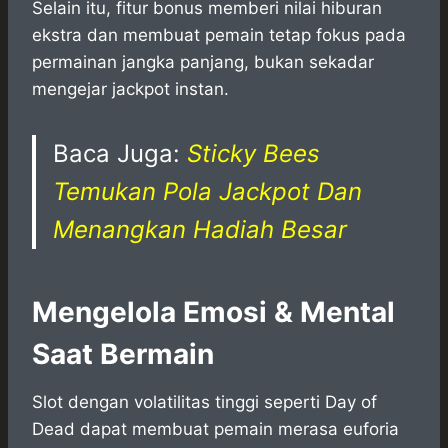
Selain itu, fitur bonus memberi nilai hiburan
ekstra dan membuat pemain tetap fokus pada
permainan jangka panjang, bukan sekadar
mengejar jackpot instan.
Baca Juga:
Sticky Bees
Temukan Pola Jackpot Dan
Menangkan Hadiah Besar
Mengelola Emosi & Mental
Saat Bermain
Slot dengan volatilitas tinggi seperti Day of
Dead dapat membuat pemain merasa euforia