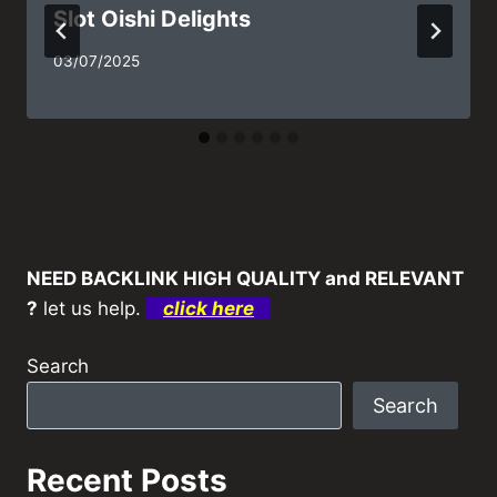
Slot Oishi Delights
03/07/2025
NEED BACKLINK HIGH QUALITY and RELEVANT
?
let us help.
click here
Search
Search
Recent Posts