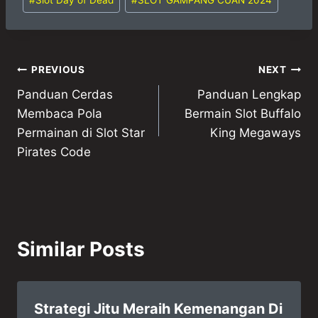
#
Slot Day of Dead
#
SLOT GAMPANG CUAN 2024
Post
PREVIOUS
NEXT
Panduan Cerdas
Panduan Lengkap
navigation
Membaca Pola
Bermain Slot Buffalo
Permainan di Slot Star
King Megaways
Pirates Code
Similar Posts
Strategi Jitu Meraih Kemenangan Di