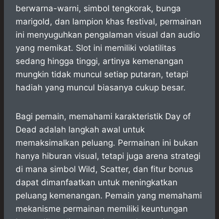
berwarna-warni, simbol tengkorak, bunga
marigold, dan lampion khas festival, permainan
ini menyuguhkan pengalaman visual dan audio
yang memikat. Slot ini memiliki volatilitas
sedang hingga tinggi, artinya kemenangan
mungkin tidak muncul setiap putaran, tetapi
hadiah yang muncul biasanya cukup besar.
Bagi pemain, memahami karakteristik Day of
Dead adalah langkah awal untuk
memaksimalkan peluang. Permainan ini bukan
hanya hiburan visual, tetapi juga arena strategi
di mana simbol Wild, Scatter, dan fitur bonus
dapat dimanfaatkan untuk meningkatkan
peluang kemenangan. Pemain yang memahami
mekanisme permainan memiliki keuntungan