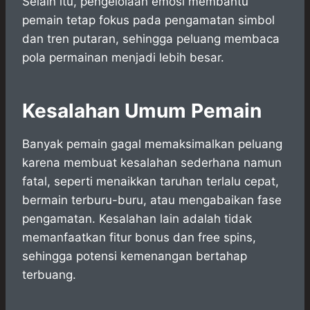
Selain itu, pengelolaan emosi membantu
pemain tetap fokus pada pengamatan simbol
dan tren putaran, sehingga peluang membaca
pola permainan menjadi lebih besar.
Kesalahan Umum Pemain
Banyak pemain gagal memaksimalkan peluang
karena membuat kesalahan sederhana namun
fatal, seperti menaikkan taruhan terlalu cepat,
bermain terburu-buru, atau mengabaikan fase
pengamatan. Kesalahan lain adalah tidak
memanfaatkan fitur bonus dan free spins,
sehingga potensi kemenangan bertahap
terbuang.