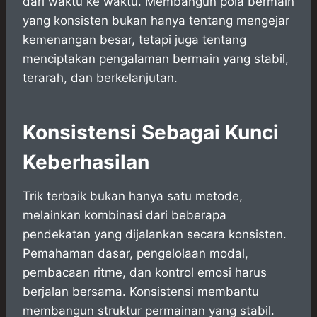
dari waktu ke waktu. Membangun pola bermain
yang konsisten bukan hanya tentang mengejar
kemenangan besar, tetapi juga tentang
menciptakan pengalaman bermain yang stabil,
terarah, dan berkelanjutan.
Konsistensi Sebagai Kunci
Keberhasilan
Trik terbaik bukan hanya satu metode,
melainkan kombinasi dari beberapa
pendekatan yang dijalankan secara konsisten.
Pemahaman dasar, pengelolaan modal,
pembacaan ritme, dan kontrol emosi harus
berjalan bersama. Konsistensi membantu
membangun struktur permainan yang stabil.