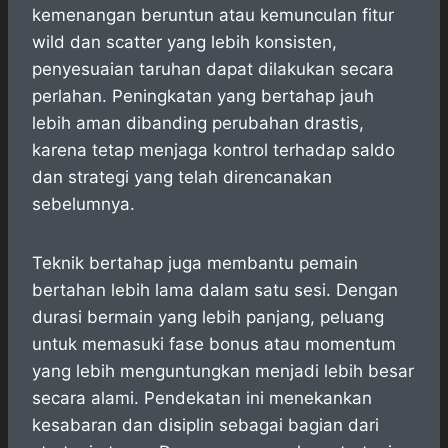
kemenangan beruntun atau kemunculan fitur
wild dan scatter yang lebih konsisten,
penyesuaian taruhan dapat dilakukan secara
perlahan. Peningkatan yang bertahap jauh
lebih aman dibanding perubahan drastis,
karena tetap menjaga kontrol terhadap saldo
dan strategi yang telah direncanakan
sebelumnya.
Teknik bertahap juga membantu pemain
bertahan lebih lama dalam satu sesi. Dengan
durasi bermain yang lebih panjang, peluang
untuk memasuki fase bonus atau momentum
yang lebih menguntungkan menjadi lebih besar
secara alami. Pendekatan ini menekankan
kesabaran dan disiplin sebagai bagian dari