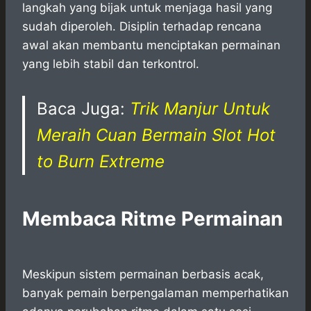
langkah yang bijak untuk menjaga hasil yang
sudah diperoleh. Disiplin terhadap rencana
awal akan membantu menciptakan permainan
yang lebih stabil dan terkontrol.
Baca Juga:
Trik Manjur Untuk
Meraih Cuan Bermain Slot Hot
to Burn Extreme
Membaca Ritme Permainan
Meskipun sistem permainan berbasis acak,
banyak pemain berpengalaman memperhatikan