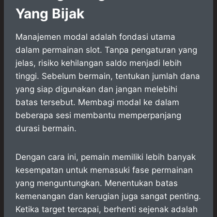
Yang Bijak
Manajemen modal adalah fondasi utama
dalam permainan slot. Tanpa pengaturan yang
jelas, risiko kehilangan saldo menjadi lebih
tinggi. Sebelum bermain, tentukan jumlah dana
yang siap digunakan dan jangan melebihi
batas tersebut. Membagi modal ke dalam
beberapa sesi membantu memperpanjang
durasi bermain.
Dengan cara ini, pemain memiliki lebih banyak
kesempatan untuk memasuki fase permainan
yang menguntungkan. Menentukan batas
kemenangan dan kerugian juga sangat penting.
Ketika target tercapai, berhenti sejenak adalah