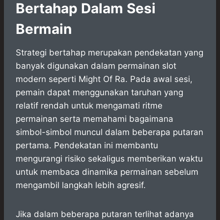
Bertahap Dalam Sesi
Bermain
Strategi bertahap merupakan pendekatan yang
banyak digunakan dalam permainan slot
modern seperti Might Of Ra. Pada awal sesi,
pemain dapat menggunakan taruhan yang
relatif rendah untuk mengamati ritme
permainan serta memahami bagaimana
simbol-simbol muncul dalam beberapa putaran
pertama. Pendekatan ini membantu
mengurangi risiko sekaligus memberikan waktu
untuk membaca dinamika permainan sebelum
mengambil langkah lebih agresif.
Jika dalam beberapa putaran terlihat adanya