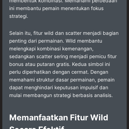
membentuk kombinasi. Memahami perbedaan
ini membantu pemain menentukan fokus
strategi.
Selain itu, fitur wild dan scatter menjadi bagian
penting dari permainan. Wild membantu
melengkapi kombinasi kemenangan,
sedangkan scatter sering menjadi pemicu fitur
bonus atau putaran gratis. Kedua simbol ini
perlu diperhatikan dengan cermat. Dengan
memahami struktur dasar permainan, pemain
dapat menghindari keputusan impulsif dan
mulai membangun strategi berbasis analisis.
Memanfaatkan Fitur Wild