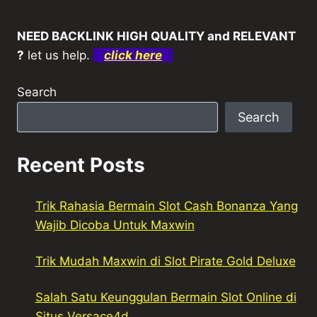
NEED BACKLINK HIGH QUALITY and RELEVANT
?
let us help.
click here
Search
Search
Recent Posts
Trik Rahasia Bermain Slot Cash Bonanza Yang
Wajib Dicoba Untuk Maxwin
Trik Mudah Maxwin di Slot Pirate Gold Deluxe
Salah Satu Keunggulan Bermain Slot Online di
Situs Versace4d