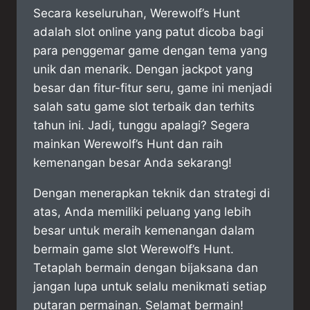
Secara keseluruhan, Werewolf’s Hunt
adalah slot online yang patut dicoba bagi
para penggemar game dengan tema yang
unik dan menarik. Dengan jackpot yang
besar dan fitur-fitur seru, game ini menjadi
salah satu game slot terbaik dan terhits
tahun ini. Jadi, tunggu apalagi? Segera
mainkan Werewolf’s Hunt dan raih
kemenangan besar Anda sekarang!
Dengan menerapkan teknik dan strategi di
atas, Anda memiliki peluang yang lebih
besar untuk meraih kemenangan dalam
bermain game slot Werewolf’s Hunt.
Tetaplah bermain dengan bijaksana dan
jangan lupa untuk selalu menikmati setiap
putaran permainan. Selamat bermain!