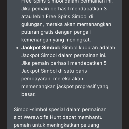
Free Spins Simbol dalam permainan ini.
Jika pemain berhasil mendapatkan 3
atau lebih Free Spins Simbol di
gulungan, mereka akan memenangkan
putaran gratis dengan pengali
kemenangan yang meningkat.
Jackpot Simbol:
Simbol kuburan adalah
Jackpot Simbol dalam permainan ini.
Jika pemain berhasil mendapatkan 5
Jackpot Simbol di satu baris
pembayaran, mereka akan
memenangkan jackpot progresif yang
besar.
Simbol-simbol spesial dalam permainan
slot Werewolf’s Hunt dapat membantu
pemain untuk meningkatkan peluang