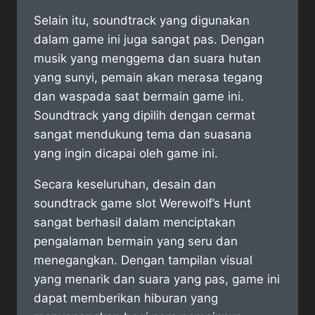
Selain itu, soundtrack yang digunakan
dalam game ini juga sangat pas. Dengan
musik yang menggema dan suara hutan
yang sunyi, pemain akan merasa tegang
dan waspada saat bermain game ini.
Soundtrack yang dipilih dengan cermat
sangat mendukung tema dan suasana
yang ingin dicapai oleh game ini.
Secara keseluruhan, desain dan
soundtrack game slot Werewolf’s Hunt
sangat berhasil dalam menciptakan
pengalaman bermain yang seru dan
menegangkan. Dengan tampilan visual
yang menarik dan suara yang pas, game ini
dapat memberikan hiburan yang