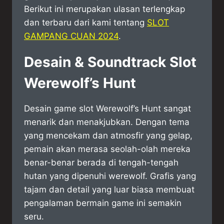
Berikut ini merupakan ulasan terlengkap
dan terbaru dari kami tentang
SLOT
GAMPANG CUAN 2024
.
Desain & Soundtrack Slot
Werewolf’s Hunt
Desain game slot Werewolf’s Hunt sangat
menarik dan menakjubkan. Dengan tema
yang mencekam dan atmosfir yang gelap,
pemain akan merasa seolah-olah mereka
benar-benar berada di tengah-tengah
hutan yang dipenuhi werewolf. Grafis yang
tajam dan detail yang luar biasa membuat
pengalaman bermain game ini semakin
seru.