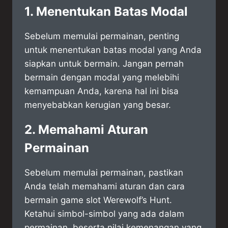
1. Menentukan Batas Modal
Sebelum memulai permainan, penting
untuk menentukan batas modal yang Anda
siapkan untuk bermain. Jangan pernah
bermain dengan modal yang melebihi
kemampuan Anda, karena hal ini bisa
menyebabkan kerugian yang besar.
2. Memahami Aturan
Permainan
Sebelum memulai permainan, pastikan
Anda telah memahami aturan dan cara
bermain game slot Werewolf’s Hunt.
Ketahui simbol-simbol yang ada dalam
permainan, beserta nilai kemenangan yang