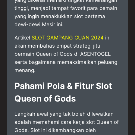
yang dikenal memiliki tingkat kemenangan
tinggi, menjadi tempat favorit para pemain
yang ingin menaklukkan slot bertema
dewi-dewi Mesir ini.
Artikel
SLOT GAMPANG CUAN 2024
ini
akan membahas empat strategi jitu
bermain Queen of Gods di ASENTOGEL
serta bagaimana memaksimalkan peluang
menang.
Pahami Pola & Fitur Slot
Queen of Gods
Langkah awal yang tak boleh dilewatkan
adalah memahami cara kerja slot Queen of
Gods. Slot ini dikembangkan oleh