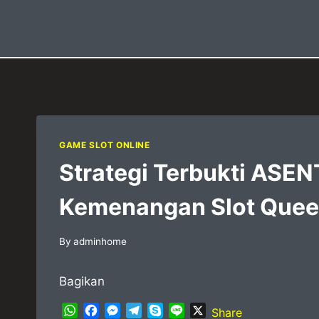
Skip
to
content
GAME SLOT ONLINE
Strategi Terbukti ASE
Kemenangan Slot Quee
By
adminhome
Bagikan
W
F
M
T
S
L
X
Share