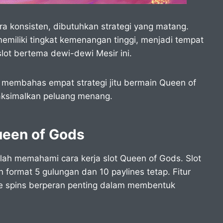
 konsisten, dibutuhkan strategi yang matang.
miliki tingkat kemenangan tinggi, menjadi tempat
lot bertema dewi-dewi Mesir ini.
 membahas empat strategi jitu bermain Queen of
ksimalkan peluang menang.
Queen of Gods
lah memahami cara kerja slot Queen of Gods. Slot
 format 5 gulungan dan 10 paylines tetap. Fitur
free spins berperan penting dalam membentuk