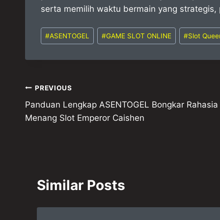
serta memilih waktu bermain yang strategis,
Post
#
ASENTOGEL
#
GAME SLOT ONLINE
#
Slot Quee
Tags:
Post
PREVIOUS
Panduan Lengkap ASENTOGEL Bongkar Rahasia
navigation
Menang Slot Emperor Caishen
Similar Posts