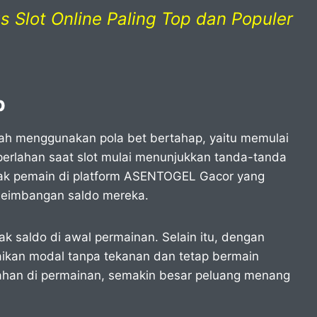
 Slot Online Paling Top dan Populer
p
alah menggunakan pola bet bertahap, yaitu memulai
perlahan saat slot mulai menunjukkan tanda-tanda
nyak pemain di platform ASENTOGEL Gacor yang
seimbangan saldo mereka.
ak saldo di awal permainan. Selain itu, dengan
ikan modal tanpa tekanan dan tetap bermain
ahan di permainan, semakin besar peluang menang