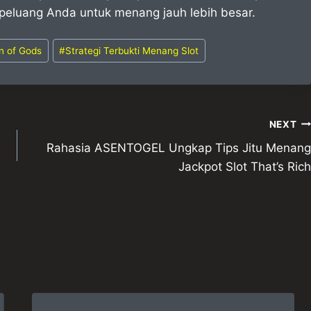
 peluang Anda untuk menang jauh lebih besar.
n of Gods
#
Strategi Terbukti Menang Slot
NEXT
Rahasia ASENTOGEL Ungkap Tips Jitu Menang
Jackpot Slot That’s Rich