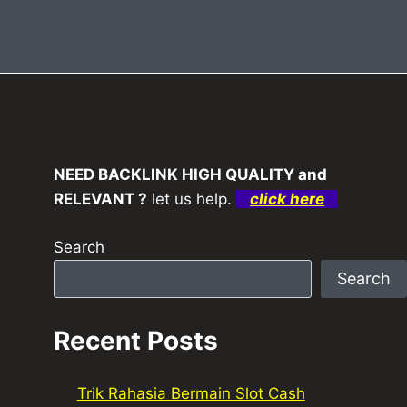
NEED BACKLINK HIGH QUALITY and
RELEVANT ?
let us help.
click here
Search
Search
Recent Posts
Trik Rahasia Bermain Slot Cash