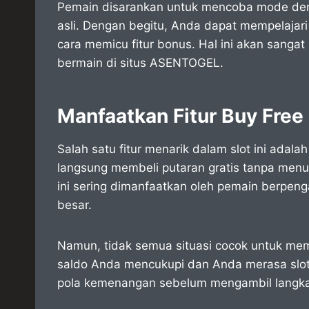
Pemain disarankan untuk mencoba mode dem
asli. Dengan begitu, Anda dapat mempelajari
cara memicu fitur bonus. Hal ini akan sangat
bermain di situs ASENTOGEL.
Manfaatkan Fitur Buy Free
Salah satu fitur menarik dalam slot ini ada
langsung membeli putaran gratis tanpa menu
ini sering dimanfaatkan oleh pemain berpe
besar.
Namun, tidak semua situasi cocok untuk membe
saldo Anda mencukupi dan Anda merasa slot
pola kemenangan sebelum mengambil langkah i