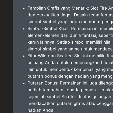
Tampilan Grafis yang Menarik: Slot Fire A
dan berkualitas tinggi. Desain tema fant
simbol-simbol yang indah membuat peng
Simbol-Simbol Khas: Permainan ini memi
elemen-elemen dari dunia fantasi, sepert
karun lainnya. Setiap simbol memiliki ni
simbol-simbol yang sama untuk mendap
Fitur Wild dan Scatter: Slot ini memiliki 
peluang Anda untuk memenangkan hadiah 
lain untuk membentuk kombinasi yang me
putaran bonus dengan hadiah yang mengg
Putaran Bonus: Permainan ini juga dilen
hadiah tambahan kepada pemain. Untuk 
sejumlah simbol Scatter di atas gulungan
mendapatkan putaran gratis atau pengg
hadiah Anda.