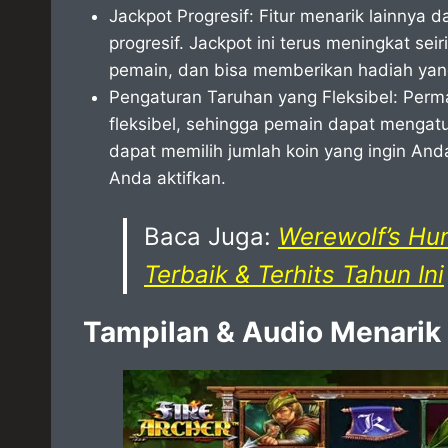
Jackpot Progresif: Fitur menarik lainnya d
progresif. Jackpot ini terus meningkat se
pemain, dan bisa memberikan hadiah yan
Pengaturan Taruhan yang Fleksibel: Perma
fleksibel, sehingga pemain dapat mengat
dapat memilih jumlah koin yang ingin Anda
Anda aktifkan.
Baca Juga:
Werewolf’s Hun
Terbaik & Terhits Tahun Ini
Tampilan & Audio Menarik 