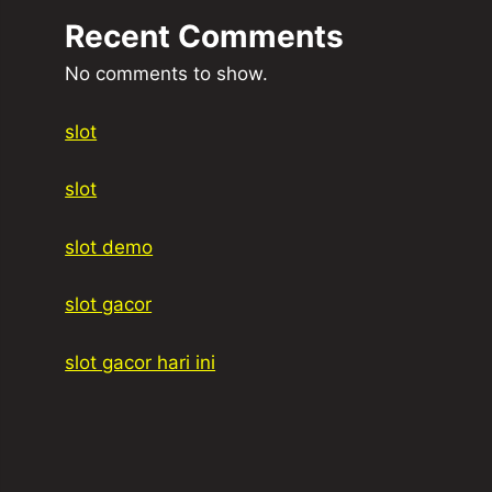
Recent Comments
No comments to show.
slot
slot
slot demo
slot gacor
slot gacor hari ini