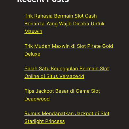
Trik Rahasia Bermain Slot Cash
Bonanza Yang Wajib Dicoba Untuk
Maxwin
Trik Mudah Maxwin di Slot Pirate Gold
Deluxe
Salah Satu Keunggulan Bermain Slot
Online di Situs Versace4d
Tips Jackpot Besar di Game Slot
Deadwood
Rumus Mendapatkan Jackpot di Slot
Starlight Princess