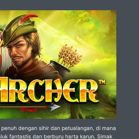
 penuh dengan sihir dan petualangan, di mana
k fantastis dan berburu harta karun. Simak