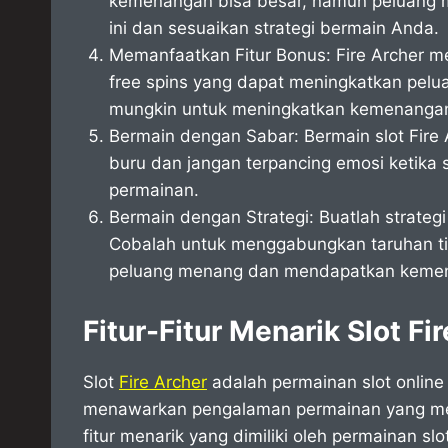
kemenangan bisa besar, namun peluang me
ini dan sesuaikan strategi bermain Anda.
Memanfaatkan Fitur Bonus: Fire Archer memi
free spins yang dapat meningkatkan peluan
mungkin untuk meningkatkan kemenanga
Bermain dengan Sabar: Bermain slot Fir
buru dan jangan terpancing emosi ketika
permainan.
Bermain dengan Strategi: Buatlah strate
Cobalah untuk menggabungkan taruhan ti
peluang menang dan mendapatkan kemena
Fitur-Fitur Menarik Slot Fi
Slot
Fire Archer
adalah permainan slot online
menawarkan pengalaman permainan yang men
fitur menarik yang dimiliki oleh permainan slot