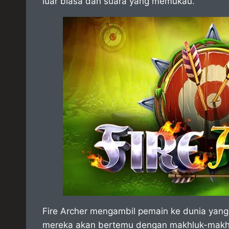
luar biasa dan suara yang memukau.
Fire Archer mengambil pemain ke dunia yang
mereka akan bertemu dengan makhluk-makhlu