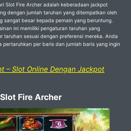
ari Slot Fire Archer adalah keberadaan jackpot
iring dengan jumlah taruhan yang ditempatkan oleh
g sangat besar kepada pemain yang beruntung.
inan ini memiliki pengaturan taruhan yang
ur taruhan sesuai dengan preferensi mereka. Anda
 pertaruhkan per baris dan jumlah baris yang ingin
t – Slot Online Dengan Jackpot
Slot Fire Archer