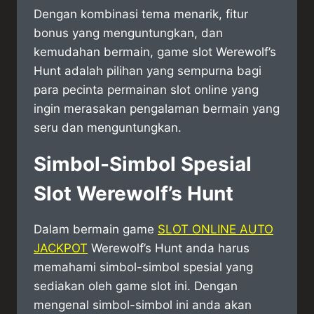
Dengan kombinasi tema menarik, fitur
bonus yang menguntungkan, dan
kemudahan bermain, game slot Werewolf’s
Hunt adalah pilihan yang sempurna bagi
para pecinta permainan slot online yang
ingin merasakan pengalaman bermain yang
seru dan menguntungkan.
Simbol-Simbol Spesial
Slot Werewolf’s Hunt
Dalam bermain game
SLOT ONLINE AUTO
JACKPOT
Werewolf’s Hunt anda harus
memahami simbol-simbol spesial yang
sediakan oleh game slot ini. Dengan
mengenal simbol-simbol ini anda akan