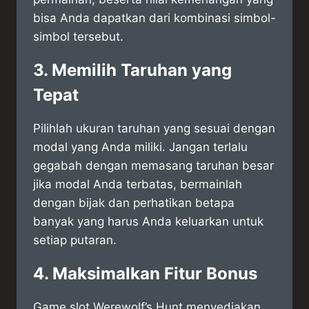
bisa Anda dapatkan dari kombinasi simbol-
simbol tersebut.
3. Memilih Taruhan yang
Tepat
Pilihlah ukuran taruhan yang sesuai dengan
modal yang Anda miliki. Jangan terlalu
gegabah dengan memasang taruhan besar
jika modal Anda terbatas, bermainlah
dengan bijak dan perhatikan betapa
banyak yang harus Anda keluarkan untuk
setiap putaran.
4. Maksimalkan Fitur Bonus
Game slot Werewolf’s Hunt menyediakan