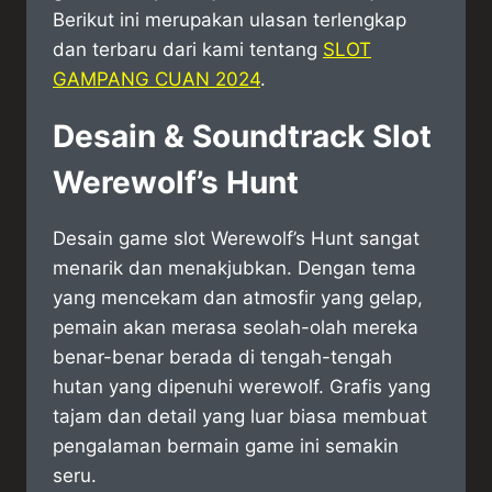
Berikut ini merupakan ulasan terlengkap
dan terbaru dari kami tentang
SLOT
GAMPANG CUAN 2024
.
Desain & Soundtrack Slot
Werewolf’s Hunt
Desain game slot Werewolf’s Hunt sangat
menarik dan menakjubkan. Dengan tema
yang mencekam dan atmosfir yang gelap,
pemain akan merasa seolah-olah mereka
benar-benar berada di tengah-tengah
hutan yang dipenuhi werewolf. Grafis yang
tajam dan detail yang luar biasa membuat
pengalaman bermain game ini semakin
seru.