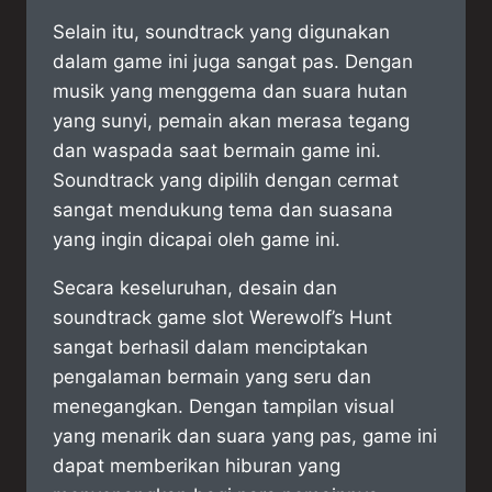
Selain itu, soundtrack yang digunakan
dalam game ini juga sangat pas. Dengan
musik yang menggema dan suara hutan
yang sunyi, pemain akan merasa tegang
dan waspada saat bermain game ini.
Soundtrack yang dipilih dengan cermat
sangat mendukung tema dan suasana
yang ingin dicapai oleh game ini.
Secara keseluruhan, desain dan
soundtrack game slot Werewolf’s Hunt
sangat berhasil dalam menciptakan
pengalaman bermain yang seru dan
menegangkan. Dengan tampilan visual
yang menarik dan suara yang pas, game ini
dapat memberikan hiburan yang