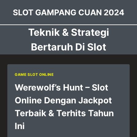
Skip
SLOT GAMPANG CUAN 2024
to
content
Teknik & Strategi
Bertaruh Di Slot
GAME SLOT ONLINE
Werewolf’s Hunt – Slot
Online Dengan Jackpot
Terbaik & Terhits Tahun
Ini