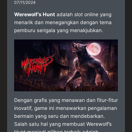
07/11/2024
Werewolf’s Hunt
adalah slot online yang
menarik dan menegangkan dengan tema
pemburu serigala yang menakjubkan.
Dengan grafis yang menawan dan fitur-fitur
inovatif, game ini menawarkan pengalaman
bermain yang seru dan mendebarkan.
Salah satu hal yang membuat Werewolf’s