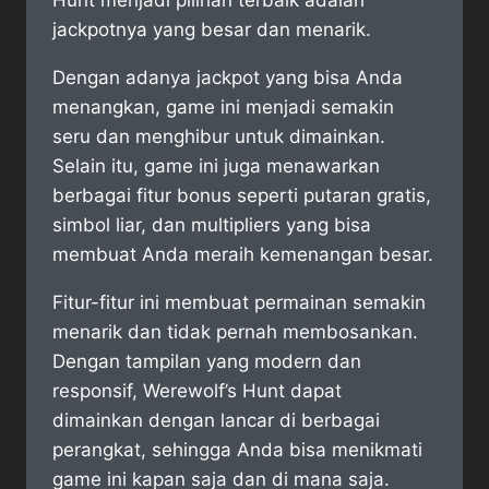
Hunt menjadi pilihan terbaik adalah
jackpotnya yang besar dan menarik.
Dengan adanya jackpot yang bisa Anda
menangkan, game ini menjadi semakin
seru dan menghibur untuk dimainkan.
Selain itu, game ini juga menawarkan
berbagai fitur bonus seperti putaran gratis,
simbol liar, dan multipliers yang bisa
membuat Anda meraih kemenangan besar.
Fitur-fitur ini membuat permainan semakin
menarik dan tidak pernah membosankan.
Dengan tampilan yang modern dan
responsif, Werewolf’s Hunt dapat
dimainkan dengan lancar di berbagai
perangkat, sehingga Anda bisa menikmati
game ini kapan saja dan di mana saja.