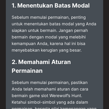
1. Menentukan Batas Modal
Sebelum memulai permainan, penting
untuk menentukan batas modal yang Anda
siapkan untuk bermain. Jangan pernah
bermain dengan modal yang melebihi
kemampuan Anda, karena hal ini bisa
menyebabkan kerugian yang besar.
2. Memahami Aturan
Permainan
Sebelum memulai permainan, pastikan
Anda telah memahami aturan dan cara
bermain game slot Werewolf’s Hunt.
Ketahui simbol-simbol yang ada dalam
permainan, beserta nilai kemenangan yang