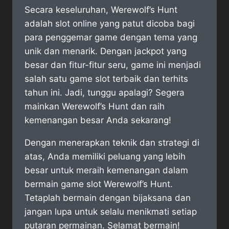
Secara keseluruhan, Werewolf’s Hunt
adalah slot online yang patut dicoba bagi
para penggemar game dengan tema yang
unik dan menarik. Dengan jackpot yang
besar dan fitur-fitur seru, game ini menjadi
salah satu game slot terbaik dan terhits
tahun ini. Jadi, tunggu apalagi? Segera
mainkan Werewolf’s Hunt dan raih
kemenangan besar Anda sekarang!
Dengan menerapkan teknik dan strategi di
atas, Anda memiliki peluang yang lebih
besar untuk meraih kemenangan dalam
bermain game slot Werewolf’s Hunt.
Tetaplah bermain dengan bijaksana dan
jangan lupa untuk selalu menikmati setiap
putaran permainan. Selamat bermain!