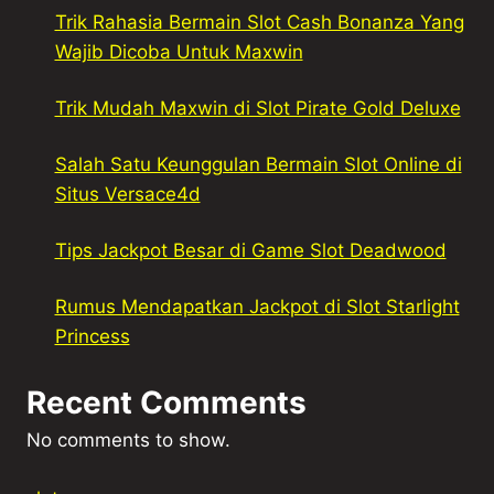
Trik Rahasia Bermain Slot Cash Bonanza Yang
Wajib Dicoba Untuk Maxwin
Trik Mudah Maxwin di Slot Pirate Gold Deluxe
Salah Satu Keunggulan Bermain Slot Online di
Situs Versace4d
Tips Jackpot Besar di Game Slot Deadwood
Rumus Mendapatkan Jackpot di Slot Starlight
Princess
Recent Comments
No comments to show.