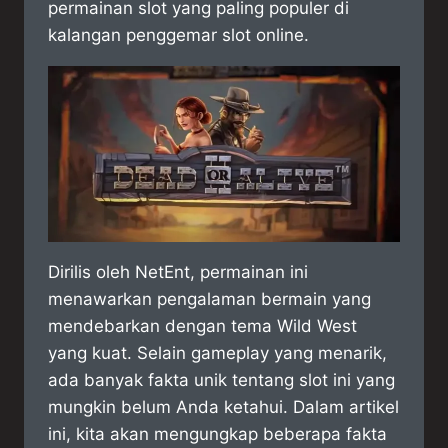
permainan slot yang paling populer di
kalangan penggemar slot online.
Dirilis oleh NetEnt, permainan ini
menawarkan pengalaman bermain yang
mendebarkan dengan tema Wild West
yang kuat. Selain gameplay yang menarik,
ada banyak fakta unik tentang slot ini yang
mungkin belum Anda ketahui. Dalam artikel
ini, kita akan mengungkap beberapa fakta