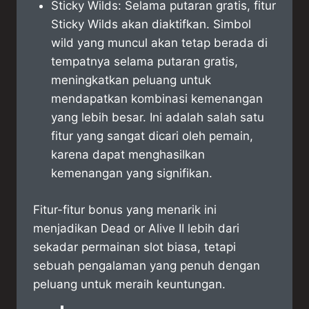
Sticky Wilds: Selama putaran gratis, fitur
Sticky Wilds akan diaktifkan. Simbol
wild yang muncul akan tetap berada di
tempatnya selama putaran gratis,
meningkatkan peluang untuk
mendapatkan kombinasi kemenangan
yang lebih besar. Ini adalah salah satu
fitur yang sangat dicari oleh pemain,
karena dapat menghasilkan
kemenangan yang signifikan.
Fitur-fitur bonus yang menarik ini
menjadikan Dead or Alive II lebih dari
sekadar permainan slot biasa, tetapi
sebuah pengalaman yang penuh dengan
peluang untuk meraih keuntungan.