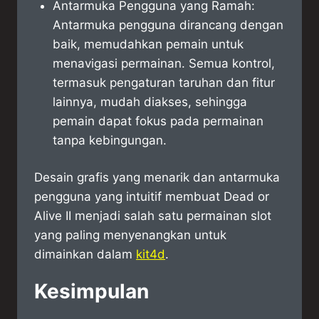
Antarmuka Pengguna yang Ramah:
Antarmuka pengguna dirancang dengan
baik, memudahkan pemain untuk
menavigasi permainan. Semua kontrol,
termasuk pengaturan taruhan dan fitur
lainnya, mudah diakses, sehingga
pemain dapat fokus pada permainan
tanpa kebingungan.
Desain grafis yang menarik dan antarmuka
pengguna yang intuitif membuat Dead or
Alive II menjadi salah satu permainan slot
yang paling menyenangkan untuk
dimainkan dalam
kit4d
.
Kesimpulan