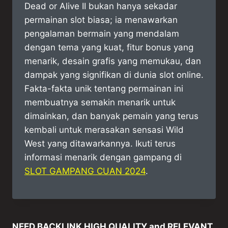
Dead or Alive II bukan hanya sekadar
permainan slot biasa; ia menawarkan
pengalaman bermain yang mendalam
dengan tema yang kuat, fitur bonus yang
menarik, desain grafis yang memukau, dan
dampak yang signifikan di dunia slot online.
Fakta-fakta unik tentang permainan ini
membuatnya semakin menarik untuk
dimainkan, dan banyak pemain yang terus
kembali untuk merasakan sensasi Wild
West yang ditawarkannya. Ikuti terus
informasi menarik dengan gampang di
SLOT GAMPANG CUAN 2024
.
NEED BACKLINK HIGH QUALITY and RELEVANT