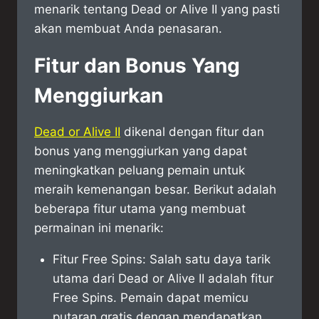
menarik tentang Dead or Alive II yang pasti
akan membuat Anda penasaran.
Fitur dan Bonus Yang
Menggiurkan
Dead or Alive II
dikenal dengan fitur dan
bonus yang menggiurkan yang dapat
meningkatkan peluang pemain untuk
meraih kemenangan besar. Berikut adalah
beberapa fitur utama yang membuat
permainan ini menarik:
Fitur Free Spins: Salah satu daya tarik
utama dari Dead or Alive II adalah fitur
Free Spins. Pemain dapat memicu
putaran gratis dengan mendapatkan