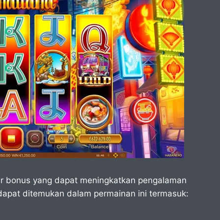
tur bonus yang dapat meningkatkan pengalaman
dapat ditemukan dalam permainan ini termasuk: