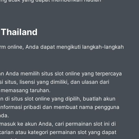
 Thailand
orm online, Anda dapat mengikuti langkah-langkah
kan Anda memilih situs slot online yang terpercaya
situs, lisensi yang dimiliki, dan ulasan dari
 memasang taruhan.
di situs slot online yang dipilih, buatlah akun
 informasi pribadi dan membuat nama pengguna
nda.
masuk ke akun Anda, cari permainan slot ini di
carian atau kategori permainan slot yang dapat