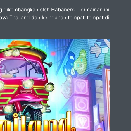
g dikembangkan oleh Habanero. Permainan ini
daya Thailand dan keindahan tempat-tempat di