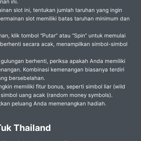
an ini.
an slot ini, tentukan jumlah taruhan yang ingin
ermainan slot memiliki batas taruhan minimum dan
an, klik tombol “Putar” atau “Spin” untuk memulai
berhenti secara acak, menampilkan simbol-simbol
gulungan berhenti, periksa apakah Anda memiliki
nangan. Kombinasi kemenangan biasanya terdiri
ang bersebelahan.
gkin memiliki fitur bonus, seperti simbol liar (wild
tau simbol uang acak (random money symbols).
gkatkan peluang Anda memenangkan hadiah.
Tuk Thailand