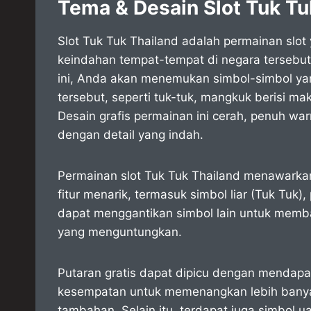
Tema & Desain Slot Tuk Tu
Slot Tuk Tuk Thailand adalah permainan slot
keindahan tempat-tempat di negara tersebu
ini, Anda akan menemukan simbol-simbol y
tersebut, seperti tuk-tuk, mangkuk berisi ma
Desain grafis permainan ini cerah, penuh w
dengan detail yang indah.
Permainan slot Tuk Tuk Thailand menawarka
fitur menarik, termasuk simbol liar (Tuk Tuk),
dapat menggantikan simbol lain untuk me
yang menguntungkan.
Putaran gratis dapat dipicu dengan mendapat
kesempatan untuk memenangkan lebih bany
tambahan. Selain itu, terdapat juga simbol