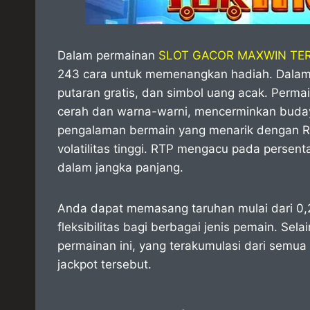
Dalam permainan
SLOT GACOR MAXWIN TE
243 cara untuk memenangkan hadiah. Dalam 
putaran gratis, dan simbol uang acak. Perma
cerah dan warna-warni, mencerminkan buday
pengalaman bermain yang menarik dengan RT
volatilitas tinggi. RTP mengacu pada perse
dalam jangka panjang.
Anda dapat memasang taruhan mulai dari 0,
fleksibilitas bagi berbagai jenis pemain. Sela
permainan ini, yang terakumulasi dari sem
jackpot tersebut.