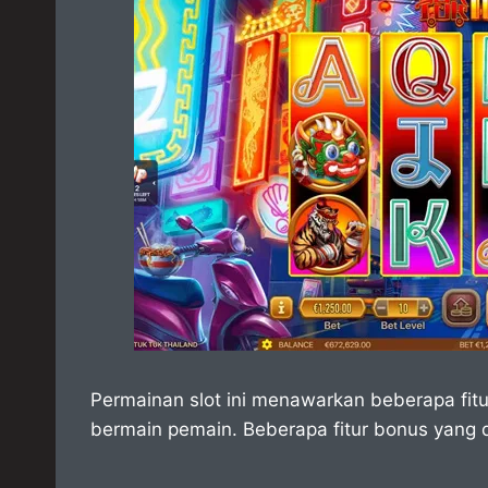
Permainan slot ini menawarkan beberapa fi
bermain pemain. Beberapa fitur bonus yang 