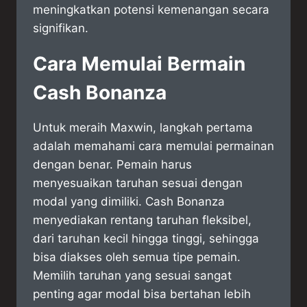
meningkatkan potensi kemenangan secara
signifikan.
Cara Memulai Bermain
Cash Bonanza
Untuk meraih Maxwin, langkah pertama
adalah memahami cara memulai permainan
dengan benar. Pemain harus
menyesuaikan taruhan sesuai dengan
modal yang dimiliki. Cash Bonanza
menyediakan rentang taruhan fleksibel,
dari taruhan kecil hingga tinggi, sehingga
bisa diakses oleh semua tipe pemain.
Memilih taruhan yang sesuai sangat
penting agar modal bisa bertahan lebih