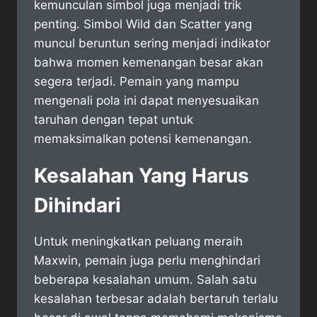
kemunculan simbol juga menjadi trik
penting. Simbol Wild dan Scatter yang
muncul beruntun sering menjadi indikator
bahwa momen kemenangan besar akan
segera terjadi. Pemain yang mampu
mengenali pola ini dapat menyesuaikan
taruhan dengan tepat untuk
memaksimalkan potensi kemenangan.
Kesalahan Yang Harus
Dihindari
Untuk meningkatkan peluang meraih
Maxwin, pemain juga perlu menghindari
beberapa kesalahan umum. Salah satu
kesalahan terbesar adalah bertaruh terlalu