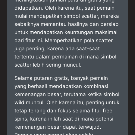
didapatkan. Oleh karena itu, saat pemain
mulai mendapatkan simbol scatter, mereka
sebaiknya memantau hasilnya dan bersiap
untuk mendapatkan keuntungan maksimal
dari fitur ini. Memperhatikan pola scatter
juga penting, karena ada saat-saat
tertentu dalam permainan di mana simbol
scatter lebih sering muncul.
Selama putaran gratis, banyak pemain
yang berhasil mendapatkan kombinasi
kemenangan besar, terutama ketika simbol
wild muncul. Oleh karena itu, penting untuk
tetap tenang dan fokus selama fitur free
spins, karena inilah saat di mana potensi
kemenangan besar dapat terwujud.
Pemain yang cermat akan selalu