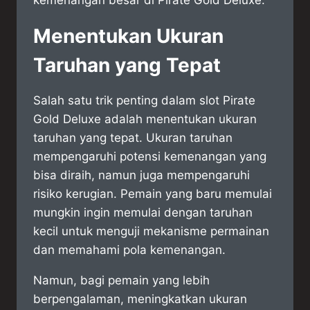
Menentukan Ukuran
Taruhan yang Tepat
Salah satu trik penting dalam slot Pirate
Gold Deluxe adalah menentukan ukuran
taruhan yang tepat. Ukuran taruhan
mempengaruhi potensi kemenangan yang
bisa diraih, namun juga mempengaruhi
risiko kerugian. Pemain yang baru memulai
mungkin ingin memulai dengan taruhan
kecil untuk menguji mekanisme permainan
dan memahami pola kemenangan.
Namun, bagi pemain yang lebih
berpengalaman, meningkatkan ukuran