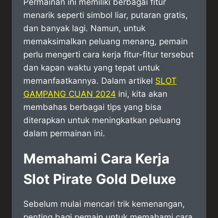
Permainan ini memiliki berbagai fitur
menarik seperti simbol liar, putaran gratis,
dan banyak lagi. Namun, untuk
memaksimalkan peluang menang, pemain
perlu mengerti cara kerja fitur-fitur tersebut
dan kapan waktu yang tepat untuk
memanfaatkannya. Dalam artikel
SLOT
GAMPANG CUAN 2024
ini, kita akan
membahas berbagai tips yang bisa
diterapkan untuk meningkatkan peluang
dalam permainan ini.
Memahami Cara Kerja
Slot Pirate Gold Deluxe
Sebelum mulai mencari trik kemenangan,
penting bagi pemain untuk memahami cara