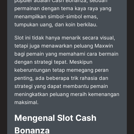
populer adalah Cash Bonanza, sebuah
permainan dengan tema kaya raya yang
menampilkan simbol-simbol emas,
tumpukan uang, dan koin berkilau.
Slot ini tidak hanya menarik secara visual,
tetapi juga menawarkan peluang Maxwin
bagi pemain yang memahami cara bermain
dengan strategi tepat. Meskipun
keberuntungan tetap memegang peran
penting, ada beberapa trik rahasia dan
strategi yang dapat membantu pemain
meningkatkan peluang meraih kemenangan
maksimal.
Mengenal Slot Cash
Bonanza