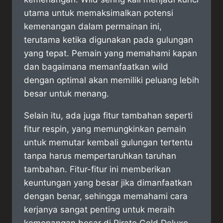
utama untuk memaksimalkan potensi
kemenangan dalam permainan ini,
terutama ketika digunakan pada gulungan
yang tepat. Pemain yang memahami kapan
dan bagaimana memanfaatkan wild
dengan optimal akan memiliki peluang lebih
besar untuk menang.
Selain itu, ada juga fitur tambahan seperti
fitur respin, yang memungkinkan pemain
untuk memutar kembali gulungan tertentu
tanpa harus mempertaruhkan taruhan
tambahan. Fitur-fitur ini memberikan
keuntungan yang besar jika dimanfaatkan
dengan benar, sehingga memahami cara
kerjanya sangat penting untuk meraih
kemenangan besar di Pirate Gold Deluxe.