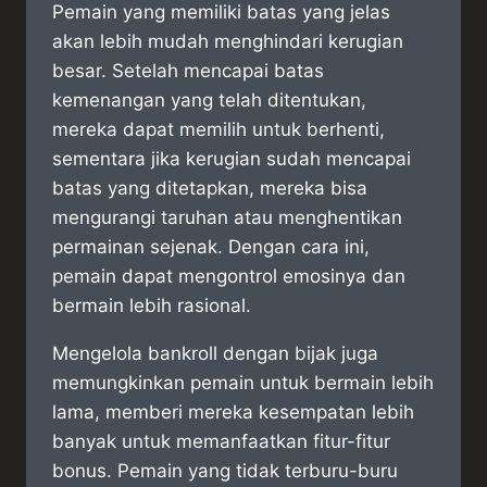
Pemain yang memiliki batas yang jelas
akan lebih mudah menghindari kerugian
besar. Setelah mencapai batas
kemenangan yang telah ditentukan,
mereka dapat memilih untuk berhenti,
sementara jika kerugian sudah mencapai
batas yang ditetapkan, mereka bisa
mengurangi taruhan atau menghentikan
permainan sejenak. Dengan cara ini,
pemain dapat mengontrol emosinya dan
bermain lebih rasional.
Mengelola bankroll dengan bijak juga
memungkinkan pemain untuk bermain lebih
lama, memberi mereka kesempatan lebih
banyak untuk memanfaatkan fitur-fitur
bonus. Pemain yang tidak terburu-buru