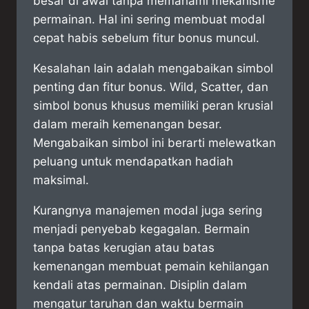
besar di awal tanpa memahami mekanisme
permainan. Hal ini sering membuat modal
cepat habis sebelum fitur bonus muncul.
Kesalahan lain adalah mengabaikan simbol
penting dan fitur bonus. Wild, Scatter, dan
simbol bonus khusus memiliki peran krusial
dalam meraih kemenangan besar.
Mengabaikan simbol ini berarti melewatkan
peluang untuk mendapatkan hadiah
maksimal.
Kurangnya manajemen modal juga sering
menjadi penyebab kegagalan. Bermain
tanpa batas kerugian atau batas
kemenangan membuat pemain kehilangan
kendali atas permainan. Disiplin dalam
mengatur taruhan dan waktu bermain