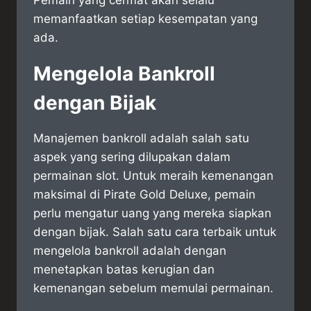
memanfaatkan setiap kesempatan yang
ada.
Mengelola Bankroll
dengan Bijak
Manajemen bankroll adalah salah satu
aspek yang sering dilupakan dalam
permainan slot. Untuk meraih kemenangan
maksimal di Pirate Gold Deluxe, pemain
perlu mengatur uang yang mereka siapkan
dengan bijak. Salah satu cara terbaik untuk
mengelola bankroll adalah dengan
menetapkan batas kerugian dan
kemenangan sebelum memulai permainan.