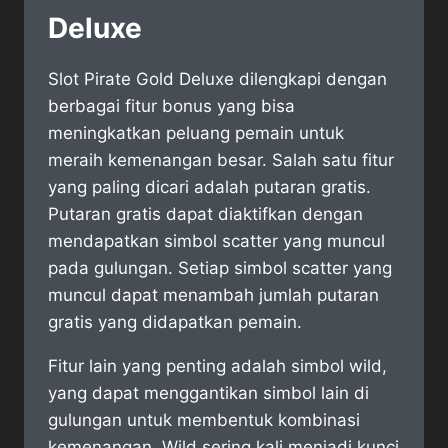
Deluxe
Slot Pirate Gold Deluxe dilengkapi dengan
berbagai fitur bonus yang bisa
meningkatkan peluang pemain untuk
meraih kemenangan besar. Salah satu fitur
yang paling dicari adalah putaran gratis.
Putaran gratis dapat diaktifkan dengan
mendapatkan simbol scatter yang muncul
pada gulungan. Setiap simbol scatter yang
muncul dapat menambah jumlah putaran
gratis yang didapatkan pemain.
Fitur lain yang penting adalah simbol wild,
yang dapat menggantikan simbol lain di
gulungan untuk membentuk kombinasi
kemenangan. Wild sering kali menjadi kunci