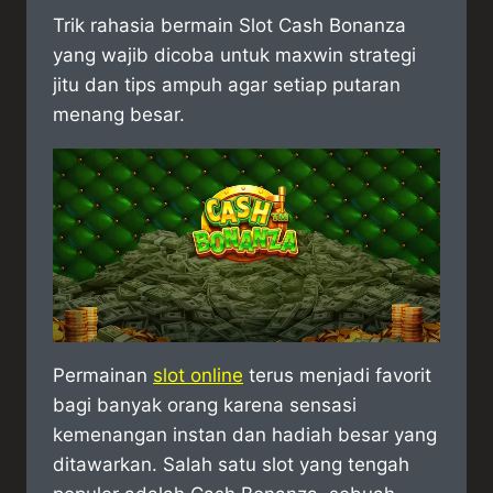
Trik rahasia bermain Slot Cash Bonanza
yang wajib dicoba untuk maxwin strategi
jitu dan tips ampuh agar setiap putaran
menang besar.
Permainan
slot online
terus menjadi favorit
bagi banyak orang karena sensasi
kemenangan instan dan hadiah besar yang
ditawarkan. Salah satu slot yang tengah